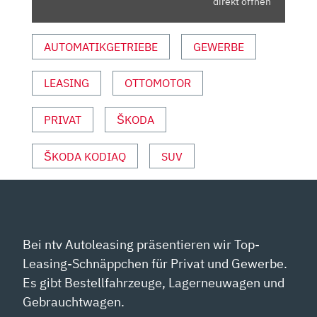
ALLEN
direkt öffnen
DETAILS!
DIESEL
AUTOMATIKGETRIEBE
GEWERBE
|
BENZINER
LEASING
OTTOMOTOR
|
HYBRID
|
PRIVAT
ŠKODA
REVIEW“
VON
ŠKODA KODIAQ
SUV
YOUTUBE
ANZEIGEN
Bei ntv Autoleasing präsentieren wir Top-
Leasing-Schnäppchen für Privat und Gewerbe.
Es gibt Bestellfahrzeuge, Lagerneuwagen und
Gebrauchtwagen.