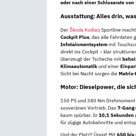
oder nach einer Schlussrate von
Ausstattung: Alles drin, w
Der
Škoda Kodiaq
Sportline macht
Cockpit Plus
, das alle Fahrdaten 
Infotainmentsystem
mit Touchscr
direkt ins Cockpit – klar strukturi
überzeugt der Tscheche mit
behei
Klimaautomatik
und einer
Einpar
Sicht bei Nacht sorgen die
Matrix
Motor: Dieselpower, die sic
150 PS und 340 Nm Drehmoment
souveränen Vortrieb. Das
7-Gang-
kaum spürbar. In
10,1 Sekunden 
für zügige Autobahnritte und ents
Und der Platz? Üppig! Mit
650 bis