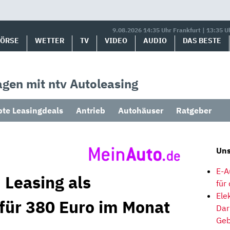
9.08.2026 14:35 Uhr Frankfurt | 13:35 U
BÖRSE
WETTER
TV
VIDEO
AUDIO
DAS BESTE
gen mit ntv Autoleasing
bte Leasingdeals
Antrieb
Autohäuser
Ratgeber
Uns
E-A
 Leasing als
für
Ele
 für 380 Euro im Monat
Dar
Geb