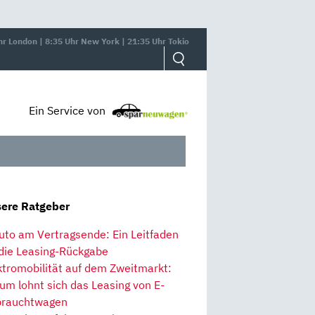
hr London | 8:35 Uhr New York | 21:35 Uhr Tokio
Ein Service von
ere Ratgeber
uto am Vertragsende: Ein Leitfaden
 die Leasing-Rückgabe
ktromobilität auf dem Zweitmarkt:
um lohnt sich das Leasing von E-
rauchtwagen