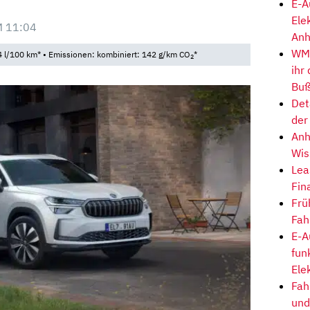
E-A
Ele
M 11:04
Anh
WM-
 l/100 km* • Emissionen: kombiniert: 142 g/km CO
*
2
ihr
Buß
Det
der
Anh
Wis
Lea
Fin
Frü
Fah
E-A
fun
Ele
Fah
und