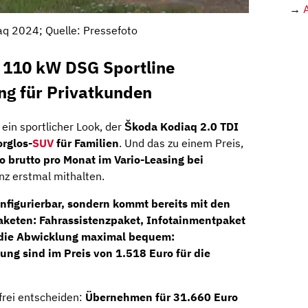
→
q 2024; Quelle: Pressefoto
 110 kW DSG Sportline
ng für Privatkunden
ein sportlicher Look, der
Škoda Kodiaq 2.0 TDI
rglos-
SUV
für Familien
. Und das zu einem Preis,
 brutto pro Monat im Vario-Leasing bei
z erstmal mithalten.
konfigurierbar, sondern kommt bereits mit den
paketen:
Fahrassistenzpaket, Infotainmentpaket
t die Abwicklung maximal bequem:
ung sind im Preis von 1.518 Euro für die
frei entscheiden:
Übernehmen für 31.660 Euro