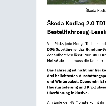
Škoda Kodia
Škoda Kodiaq 2.0 TDI
Bestellfahrzeug-Leasi
Viel Platz, jede Menge Technik und 
DSG Sportline
ist das
Rundum-So
der aufhorchen lässt: Nur
380 Euro
MeinAuto
– da muss die Konkurren
Das Fahrzeug ist nicht nur frei 
drei beliebtesten Ausstattungs
und Winterpaket
. Obendrein is
Haustürlieferung und Kfz-Zulass
Überführung inklusive
.
Am Ende der 48 Monate könnt ihr 