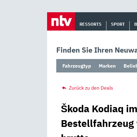
Skip
to
RESSORTS
SPORT
content
Finden Sie Ihren Neuwa
Fahrzeugtyp
Marken
Belie
Zurück zu den Deals
Škoda Kodiaq im
Bestellfahrzeug