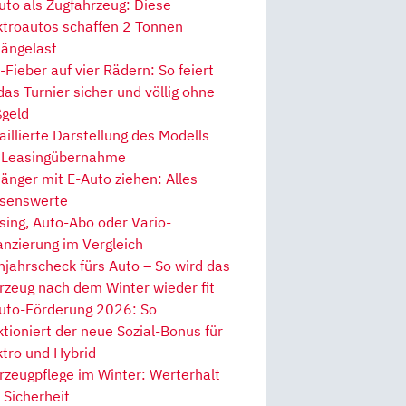
uto als Zugfahrzeug: Diese
ktroautos schaffen 2 Tonnen
ängelast
Fieber auf vier Rädern: So feiert
 das Turnier sicher und völlig ohne
geld
aillierte Darstellung des Modells
 Leasingübernahme
änger mit E-Auto ziehen: Alles
senswerte
sing, Auto-Abo oder Vario-
anzierung im Vergleich
hjahrscheck fürs Auto – So wird das
rzeug nach dem Winter wieder fit
uto-Förderung 2026: So
ktioniert der neue Sozial-Bonus für
ktro und Hybrid
rzeugpflege im Winter: Werterhalt
 Sicherheit