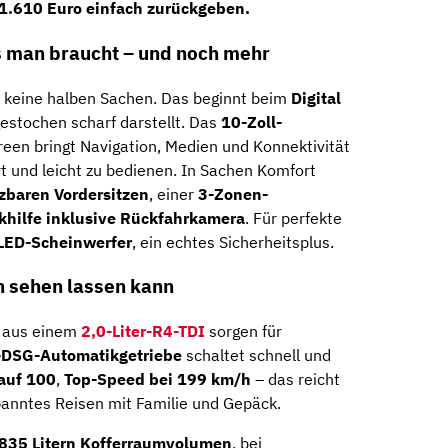
 1.610 Euro einfach zurückgeben.
as man braucht – und noch mehr
 keine halben Sachen. Das beginnt beim
Digital
gestochen scharf darstellt. Das
10-Zoll-
een bringt Navigation, Medien und Konnektivität
ert und leicht zu bedienen. In Sachen Komfort
zbaren Vordersitzen
, einer
3-Zonen-
khilfe inklusive Rückfahrkamera
. Für perfekte
-LED-Scheinwerfer
, ein echtes Sicherheitsplus.
h sehen lassen kann
 aus einem
2,0-Liter-R4-TDI
sorgen für
DSG-Automatikgetriebe
schaltet schnell und
auf 100
,
Top-Speed bei 199 km/h
– das reicht
panntes Reisen mit Familie und Gepäck.
 835 Litern Kofferraumvolumen
, bei