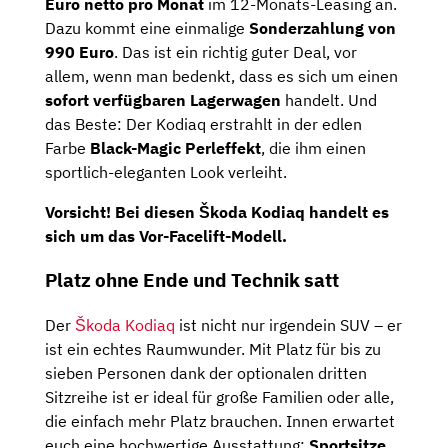
Euro netto pro Monat
im 12-Monats-Leasing an.
Dazu kommt eine einmalige
Sonderzahlung
von
990 Euro
. Das ist ein richtig guter Deal, vor
allem, wenn man bedenkt, dass es sich um einen
sofort verfügbaren
Lagerwagen
handelt. Und
das Beste: Der Kodiaq erstrahlt in der edlen
Farbe
Black-Magic Perleffekt
, die ihm einen
sportlich-eleganten Look verleiht.
Vorsicht! Bei diesen Škoda Kodiaq handelt es
sich um das Vor-Facelift-Modell.
Platz ohne Ende und Technik satt
Der
Škoda Kodiaq
ist nicht nur irgendein SUV – er
ist ein echtes Raumwunder. Mit Platz für bis zu
sieben Personen dank der optionalen dritten
Sitzreihe ist er ideal für große Familien oder alle,
die einfach mehr Platz brauchen. Innen erwartet
euch eine hochwertige Ausstattung:
Sportsitze