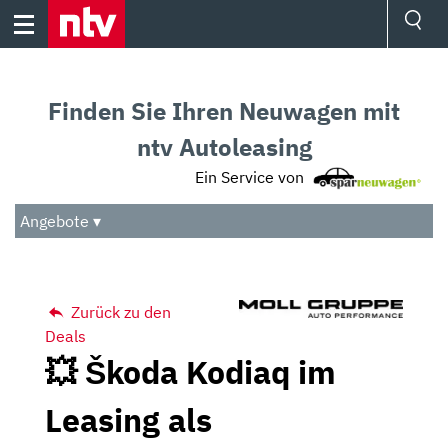
Skip
to
content
Ressorts
Sport
Finden Sie Ihren Neuwagen mit
Börse
Wetter
ntv Autoleasing
TV
Ein Service von
Video
Audio
Angebote ▾
Das Beste
Zurück zu den
Deals
💥 Škoda Kodiaq im
Leasing als