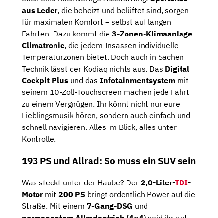
aus Leder
, die beheizt und belüftet sind, sorgen
für maximalen Komfort – selbst auf langen
Fahrten. Dazu kommt die
3-Zonen-Klimaanlage
Climatronic
, die jedem Insassen individuelle
Temperaturzonen bietet. Doch auch in Sachen
Technik lässt der Kodiaq nichts aus. Das
Digital
Cockpit Plus
und das
Infotainmentsystem
mit
seinem 10-Zoll-Touchscreen machen jede Fahrt
zu einem Vergnügen. Ihr könnt nicht nur eure
Lieblingsmusik hören, sondern auch einfach und
schnell navigieren. Alles im Blick, alles unter
Kontrolle.
193 PS und Allrad: So muss ein SUV sein
Was steckt unter der Haube? Der
2,0-Liter-
TDI
-
Motor
mit
200 PS
bringt ordentlich Power auf die
Straße. Mit einem
7-Gang-DSG
und
permanentem Allradantrieb (4×4)
seid ihr auf