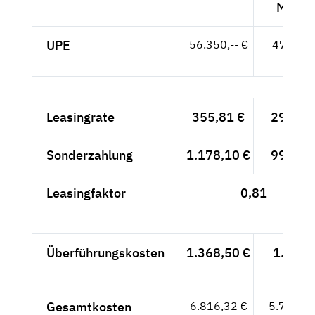
MwSt.
UPE
56.350,-- €
47.353,
- €
Leasingrate
355,81 €
299,-- 
Sonderzahlung
1.178,10 €
990,-- 
Leasingfaktor
0,81
Überführungskosten
1.368,50 €
1.150,
- €
Gesamtkosten
6.816,32 €
5.728,--