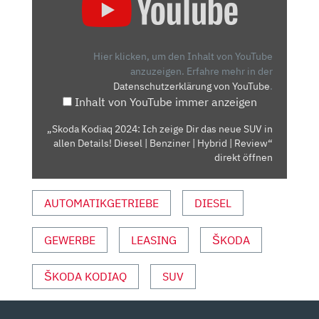
KODIAQ
2024:
ICH
ZEIGE
Hier klicken, um den Inhalt von YouTube
DIR
anzuzeigen.
Erfahre mehr in der
Datenschutzerklärung von YouTube
.
DAS
Inhalt von YouTube immer anzeigen
NEUE
SUV
„Skoda Kodiaq 2024: Ich zeige Dir das neue SUV in
IN
allen Details! Diesel | Benziner | Hybrid | Review“
ALLEN
direkt öffnen
DETAILS!
DIESEL
AUTOMATIKGETRIEBE
DIESEL
|
BENZINER
GEWERBE
LEASING
ŠKODA
|
HYBRID
|
ŠKODA KODIAQ
SUV
REVIEW“
VON