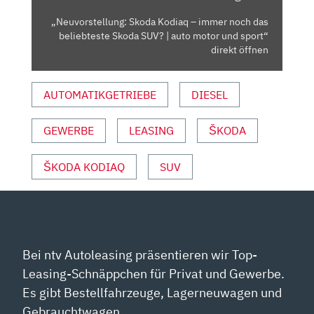
SKODA
„Neuvorstellung: Skoda Kodiaq – immer noch das
SUV?
beliebteste Skoda SUV? | auto motor und sport“
|
direkt öffnen
AUTO
MOTOR
AUTOMATIKGETRIEBE
DIESEL
UND
SPORT“
GEWERBE
LEASING
ŠKODA
VON
YOUTUBE
ANZEIGEN
ŠKODA KODIAQ
SUV
Bei ntv Autoleasing präsentieren wir Top-
Leasing-Schnäppchen für Privat und Gewerbe.
Es gibt Bestellfahrzeuge, Lagerneuwagen und
Gebrauchtwagen.