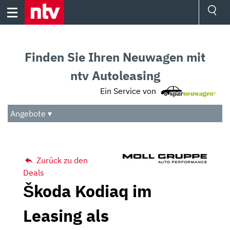
Skip
to
content
Ressorts
Sport
Finden Sie Ihren Neuwagen mit
Börse
Wetter
ntv Autoleasing
TV
Ein Service von
Video
Audio
Angebote ▾
Das Beste
Zurück zu den
Deals
Škoda Kodiaq im
Leasing als