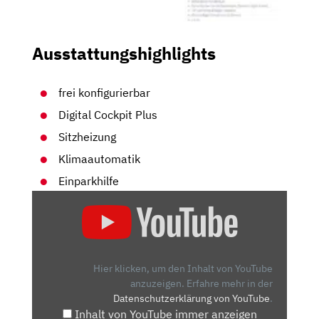
Ausstattungshighlights
frei konfigurierbar
Digital Cockpit Plus
Sitzheizung
Klimaautomatik
Einparkhilfe
„NEUVORSTELLUNG:
SKODA
KODIAQ
–
IMMER
Hier klicken, um den Inhalt von YouTube
NOCH
anzuzeigen.
Erfahre mehr in der
Datenschutzerklärung von YouTube
.
DAS
Inhalt von YouTube immer anzeigen
BELIEBTESTE