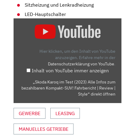
Sitzheizung und Lenkradheizung
LED-Hauptschalter
„SKODA
KAROQ
IM
TEST
(2023)
Hier klicken, um den Inhalt von YouTube
ALLE
anzuzeigen.
Erfahre mehr in der
Datenschutzerklärung von YouTube
.
INFOS
Inhalt von YouTube immer anzeigen
ZUM
BEZAHLBAREN
„Skoda Karoq im Test (2023) Alle Infos zum
KOMPAKT-
bezahlbaren Kompakt-SUV! Fahrbericht | Review |
SUV!
Style“ direkt öffnen
FAHRBERICHT
|
GEWERBE
LEASING
REVIEW
|
MANUELLES GETRIEBE
STYLE“