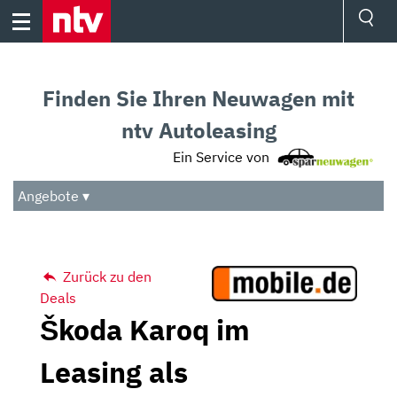
Skip
to
content
Ressorts
Sport
Finden Sie Ihren Neuwagen mit
Börse
Wetter
ntv Autoleasing
TV
Ein Service von
Video
Audio
Angebote ▾
Das Beste
Zurück zu den
Deals
Škoda Karoq im
Leasing als