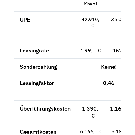
MwSt.
UPE
42.910,-
36.059,-- 
- €
Leasingrate
199,-- €
167,23 €
Sonderzahlung
Keine!
Leasingfaktor
0,46
Überführungskosten
1.390,-
1.168,07 
- €
Gesamtkosten
6.166,-- €
5.181,51 