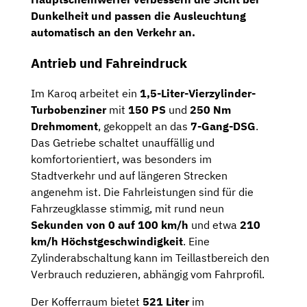
Dunkelheit und passen die Ausleuchtung
automatisch an den Verkehr an.
Antrieb und Fahreindruck
Im Karoq arbeitet ein
1,5-Liter-Vierzylinder-
Turbobenziner
mit
150 PS
und
250 Nm
Drehmoment
, gekoppelt an das
7-Gang-DSG
.
Das Getriebe schaltet unauffällig und
komfortorientiert, was besonders im
Stadtverkehr und auf längeren Strecken
angenehm ist. Die Fahrleistungen sind für die
Fahrzeugklasse stimmig, mit rund neun
Sekunden von 0 auf 100 km/h
und etwa
210
km/h Höchstgeschwindigkeit
. Eine
Zylinderabschaltung kann im Teillastbereich den
Verbrauch reduzieren, abhängig vom Fahrprofil.
Der Kofferraum bietet
521 Liter
im