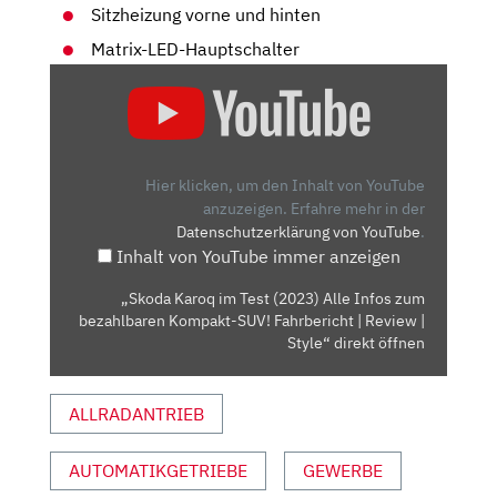
Sitzheizung vorne und hinten
Matrix-LED-Hauptschalter
„SKODA
KAROQ
IM
TEST
(2023)
Hier klicken, um den Inhalt von YouTube
ALLE
anzuzeigen.
Erfahre mehr in der
Datenschutzerklärung von YouTube
.
INFOS
Inhalt von YouTube immer anzeigen
ZUM
BEZAHLBAREN
„Skoda Karoq im Test (2023) Alle Infos zum
KOMPAKT-
bezahlbaren Kompakt-SUV! Fahrbericht | Review |
SUV!
Style“ direkt öffnen
FAHRBERICHT
|
ALLRADANTRIEB
REVIEW
|
AUTOMATIKGETRIEBE
GEWERBE
STYLE“