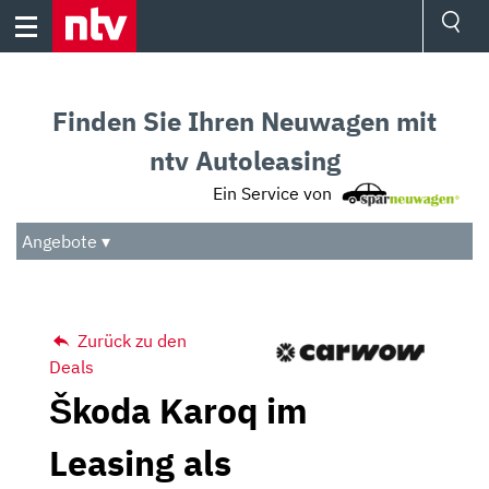
Skip
to
content
Ressorts
Sport
Finden Sie Ihren Neuwagen mit
Börse
Wetter
ntv Autoleasing
TV
Ein Service von
Video
Audio
Angebote ▾
Das Beste
Zurück zu den
Deals
Škoda Karoq im
Leasing als