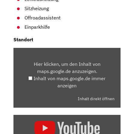
Sitzheizung
Offroadassistent
Einparkhilfe
Standort
INHALT
VON
Hier klicken, um den Inhalt von
MAPS.GOOGLE.DE
maps.google.de anzuzeigen.
ANZEIGEN
Inhalt von maps.google.de immer
anzeigen
Inhalt direkt öffnen
„SKODA
KAROQ
FACELIFT