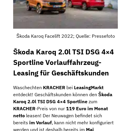
Škoda Karoq Facelift 2022; Quelle: Pressefoto
Škoda Karoq 2.0l TSI DSG 4×4
Sportline Vorlauffahrzeug-
Leasing für Geschäftskunden
Waschechten
KRACHER
bei
LeasingMarkt
entdeckt! Geschäftskunden können den
Škoda
Karoq 2.0l TSI DSG 4×4 Sportline
zum
KRACHER
-Preis von nur
119 Euro im Monat
netto
leasen! Der Neuwagen befindet sich
bereits
im Vorlauf
, kann nicht mehr konfiguriert
werden und ist deshalb bereits im
Mai