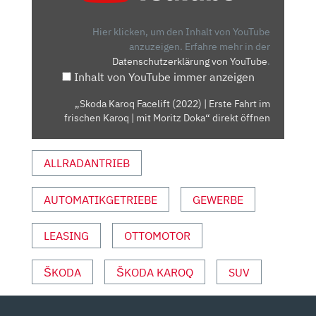
(2022)
|
Hier klicken, um den Inhalt von YouTube
ERSTE
anzuzeigen.
Erfahre mehr in der
Datenschutzerklärung von YouTube
.
FAHRT
Inhalt von YouTube immer anzeigen
IM
FRISCHEN
„Skoda Karoq Facelift (2022) | Erste Fahrt im
KAROQ
frischen Karoq | mit Moritz Doka“ direkt öffnen
|
MIT
ALLRADANTRIEB
MORITZ
DOKA“
VON
AUTOMATIKGETRIEBE
GEWERBE
YOUTUBE
ANZEIGEN
LEASING
OTTOMOTOR
ŠKODA
ŠKODA KAROQ
SUV