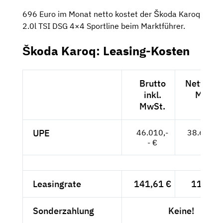
696 Euro im Monat netto kostet der Škoda Karoq
2.0l TSI DSG 4×4 Sportline beim Marktführer.
Škoda Karoq: Leasing-Kosten
Brutto
Netto exk
inkl.
MwSt.
MwSt.
UPE
46.010,-
38.664,--
- €
Leasingrate
141,61 €
119,-- 
Sonderzahlung
Keine!