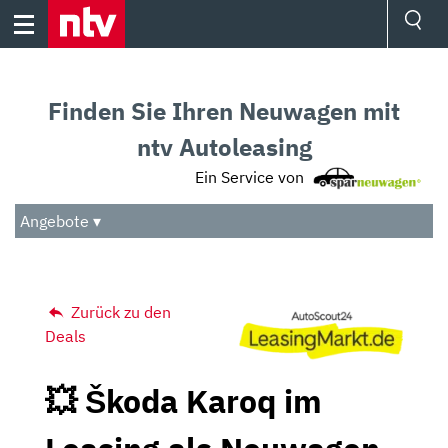
Skip
to
content
Ressorts
Sport
Finden Sie Ihren Neuwagen mit
Börse
Wetter
ntv Autoleasing
TV
Ein Service von
Video
Audio
Angebote ▾
Das Beste
Zurück zu den
Deals
💥 Škoda Karoq im