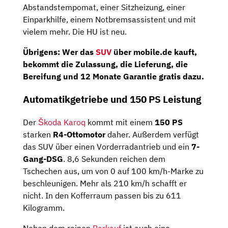
Abstandstempomat, einer Sitzheizung, einer
Einparkhilfe, einem Notbremsassistent und mit
vielem mehr. Die HU ist neu.
Übrigens: Wer das
SUV
über mobile.de kauft,
bekommt die Zulassung, die Lieferung, die
Bereifung und 12 Monate Garantie gratis dazu.
Automatikgetriebe und 150 PS Leistung
Der
Škoda Karoq
kommt mit einem
150 PS
starken
R4-Ottomotor
daher. Außerdem verfügt
das SUV über einen Vorderradantrieb und ein
7-
Gang-DSG
. 8,6 Sekunden reichen dem
Tschechen aus, um von 0 auf 100 km/h-Marke zu
beschleunigen. Mehr als 210 km/h schafft er
nicht. In den Kofferraum passen bis zu 611
Kilogramm.
Neben dem reinen
Barkauf
ist auch eine