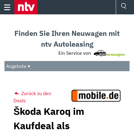
Skip
to
content
Ressorts
Sport
Finden Sie Ihren Neuwagen mit
Börse
Wetter
ntv Autoleasing
TV
Ein Service von
Video
Audio
Angebote ▾
Das Beste
Zurück zu den
Deals
Škoda Karoq im
Kaufdeal als