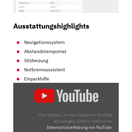
Ausstattungshighlights
Navigationssystem
Abstandstempomat
Sitzheizung
Notbremsassistent
Einparkhilfe
„SKODA
KAROQ
FACELIFT
(2022)
|
Hier klicken, um den Inhalt von YouTube
ERSTE
anzuzeigen.
Erfahre mehr in der
Datenschutzerklärung von YouTube
.
FAHRT