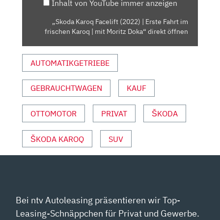
Inhalt von YouTube immer anzeigen
IM
FRISCHEN
„Skoda Karoq Facelift (2022) | Erste Fahrt im
KAROQ
frischen Karoq | mit Moritz Doka“ direkt öffnen
|
MIT
AUTOMATIKGETRIEBE
MORITZ
DOKA“
VON
GEBRAUCHTWAGEN
KAUF
YOUTUBE
ANZEIGEN
OTTOMOTOR
PRIVAT
ŠKODA
ŠKODA KAROQ
SUV
Bei ntv Autoleasing präsentieren wir Top-
Leasing-Schnäppchen für Privat und Gewerbe.