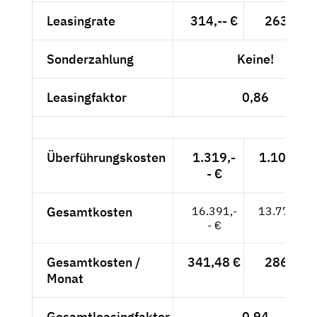
Leasingrate
314,-- €
263,87 
Sonderzahlung
Keine!
Leasingfaktor
0,86
Überführungskosten
1.319,-
1.108,40 
- €
Gesamtkosten
16.391,-
13.773,95
- €
Gesamtkosten /
341,48 €
286,96 
Monat
Gesamtleasingfaktor
0,94