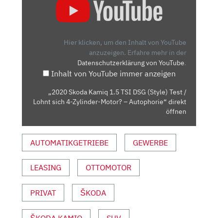
SKODA
KAMIQ
1.5
TSI
Hier klicken, um den Inhalt von YouTube
DSG
anzuzeigen.
Erfahre mehr in der
Datenschutzerklärung von YouTube
.
(STYLE)
Inhalt von YouTube immer anzeigen
TEST
/
„2020 Skoda Kamiq 1.5 TSI DSG (Style) Test /
LOHNT
Lohnt sich 4-Zylinder-Motor? – Autophorie“ direkt
SICH
öffnen
4-
ZYLINDER-
AUTOMATIKGETRIEBE
GEWERBE
MOTOR?
–
LEASING
OTTOMOTOR
AUTOPHORIE“
VON
YOUTUBE
PRIVAT
ŠKODA
ANZEIGEN
ŠKODA KAMIQ
SUV