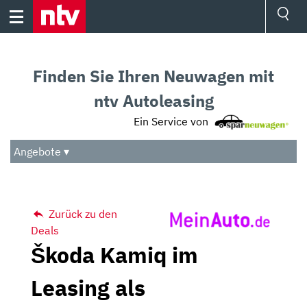
Skip
to
content
Ressorts
Sport
Finden Sie Ihren Neuwagen mit
Börse
Wetter
ntv Autoleasing
TV
Ein Service von
Video
Audio
Angebote ▾
Das Beste
Zurück zu den
Deals
Škoda Kamiq im
Leasing als