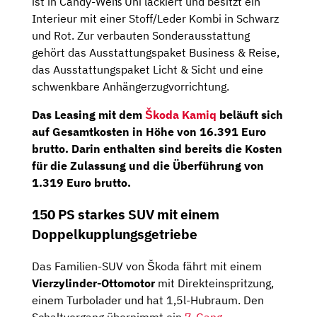
ist in Candy-Weiß Uni lackiert und besitzt ein
Interieur mit einer Stoff/Leder Kombi in Schwarz
und Rot. Zur verbauten Sonderausstattung
gehört das Ausstattungspaket Business & Reise,
das Ausstattungspaket Licht & Sicht und eine
schwenkbare Anhängerzugvorrichtung.
Das Leasing mit dem
Škoda
Kamiq
beläuft sich
auf Gesamtkosten in Höhe von
16.391 Euro
brutto
. Darin enthalten sind bereits die Kosten
für die Zulassung und die Überführung von
1.319 Euro brutto.
150 PS starkes SUV mit einem
Doppelkupplungsgetriebe
Das Familien-SUV von Škoda fährt mit einem
Vierzylinder-Ottomotor
mit Direkteinspritzung,
einem Turbolader und hat 1,5l-Hubraum. Den
Schaltvorgang übernimmt ein
7-Gang