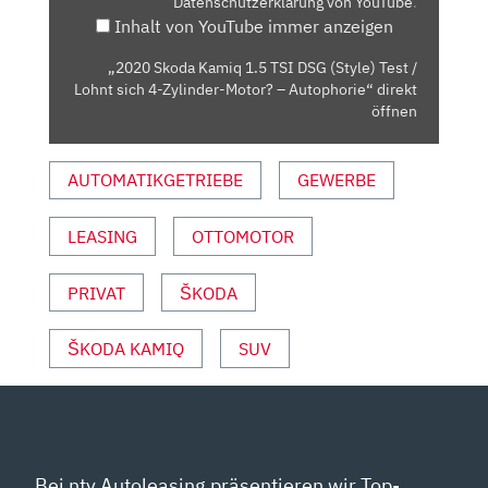
Datenschutzerklärung von YouTube
.
(STYLE)
Inhalt von YouTube immer anzeigen
TEST
/
„2020 Skoda Kamiq 1.5 TSI DSG (Style) Test /
LOHNT
Lohnt sich 4-Zylinder-Motor? – Autophorie“ direkt
SICH
öffnen
4-
ZYLINDER-
AUTOMATIKGETRIEBE
GEWERBE
MOTOR?
–
LEASING
OTTOMOTOR
AUTOPHORIE“
VON
YOUTUBE
PRIVAT
ŠKODA
ANZEIGEN
ŠKODA KAMIQ
SUV
Bei ntv Autoleasing präsentieren wir Top-