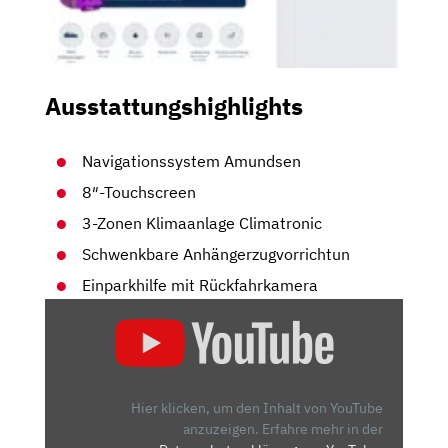
Ausstattungshighlights
Navigationssystem Amundsen
8″-Touchscreen
3-Zonen Klimaanlage Climatronic
Schwenkbare Anhängerzugvorrichtun
Einparkhilfe mit Rückfahrkamera
„2020
SKODA
KAMIQ
1.5
TSI
Hier klicken, um den Inhalt von YouTube
DSG
anzuzeigen.
Erfahre mehr in der