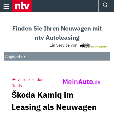
Skip
to
content
Ressorts
Sport
Finden Sie Ihren Neuwagen mit
Börse
Wetter
ntv Autoleasing
TV
Ein Service von
Video
Audio
Angebote ▾
Das Beste
Zurück zu den
Deals
Škoda Kamiq im
Leasing als Neuwagen