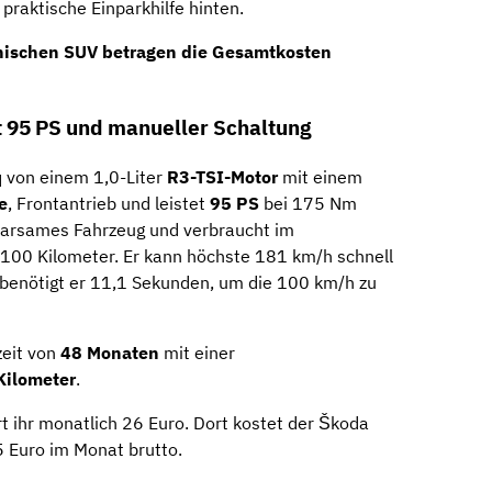
 praktische Einparkhilfe hinten.
hischen SUV betragen die
Gesamtkosten
t 95 PS und manueller Schaltung
 von einem 1,0-Liter
R3-TSI-Motor
mit einem
e
, Frontantrieb und leistet
95 PS
bei 175 Nm
parsames Fahrzeug und verbraucht im
f 100 Kilometer. Er kann höchste 181 km/h schnell
 benötigt er 11,1 Sekunden, um die 100 km/h zu
zeit von
48 Monaten
mit einer
Kilometer
.
t ihr monatlich 26 Euro. Dort kostet der Škoda
 Euro im Monat brutto.