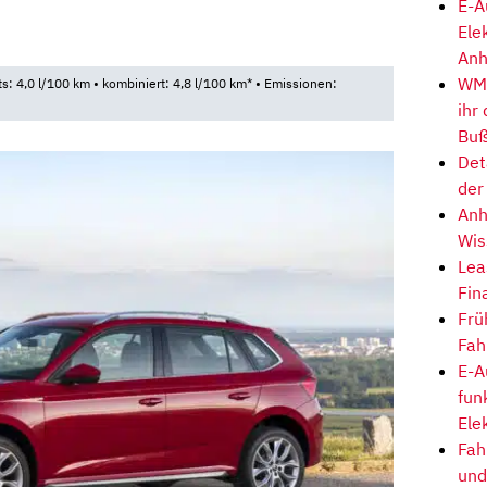
E-A
Ele
Anh
WM-
ts: 4,0 l/100 km • kombiniert: 4,8 l/100 km* • Emissionen:
ihr
Buß
Det
der
Anh
Wis
Lea
Fin
Frü
Fah
E-A
fun
Ele
Fah
und