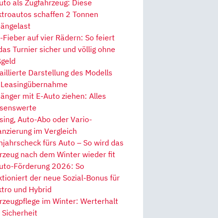
uto als Zugfahrzeug: Diese
ktroautos schaffen 2 Tonnen
ängelast
Fieber auf vier Rädern: So feiert
 das Turnier sicher und völlig ohne
geld
aillierte Darstellung des Modells
 Leasingübernahme
änger mit E-Auto ziehen: Alles
senswerte
sing, Auto-Abo oder Vario-
anzierung im Vergleich
hjahrscheck fürs Auto – So wird das
rzeug nach dem Winter wieder fit
uto-Förderung 2026: So
ktioniert der neue Sozial-Bonus für
ktro und Hybrid
rzeugpflege im Winter: Werterhalt
 Sicherheit