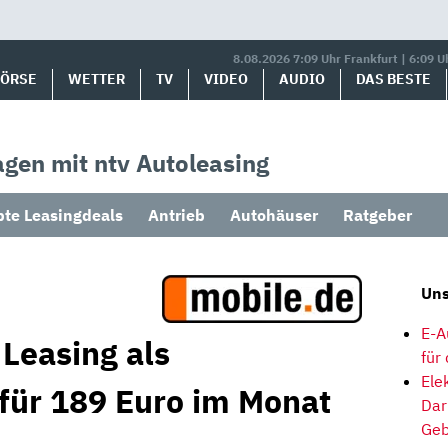
8.08.2026 7:09 Uhr Frankfurt | 6:09 U
BÖRSE
WETTER
TV
VIDEO
AUDIO
DAS BESTE
gen mit ntv Autoleasing
bte Leasingdeals
Antrieb
Autohäuser
Ratgeber
Uns
E-A
Leasing als
für
Ele
 für 189 Euro im Monat
Dar
Geb