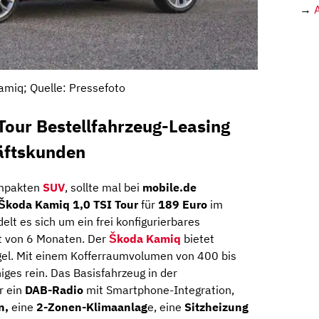
→
miq; Quelle: Pressefoto
Tour Bestellfahrzeug-Leasing
häftskunden
ompakten
SUV
, sollte mal bei
mobile.de
Škoda Kamiq 1,0 TSI Tour
für
189 Euro
im
lt es sich um ein frei konfigurierbares
it von 6 Monaten. Der
Škoda Kamiq
bietet
gel. Mit einem Kofferraumvolumen von 400 bis
iges rein. Das Basisfahrzeug in der
r ein
DAB-Radio
mit Smartphone-Integration,
n,
eine
2-Zonen-Klimaanlag
e, eine
Sitzheizung