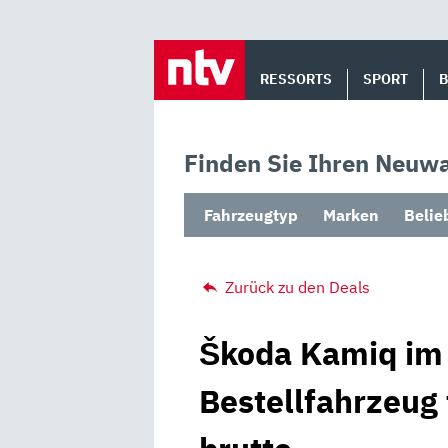
Skip
to
RESSORTS
SPORT
content
Finden Sie Ihren Neuwa
Fahrzeugtyp
Marken
Belie
Zurück zu den Deals
Škoda Kamiq im 
Bestellfahrzeug