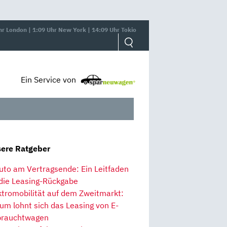
hr London | 1:09 Uhr New York | 14:09 Uhr Tokio
Ein Service von
ere Ratgeber
uto am Vertragsende: Ein Leitfaden
 die Leasing-Rückgabe
ktromobilität auf dem Zweitmarkt:
um lohnt sich das Leasing von E-
rauchtwagen