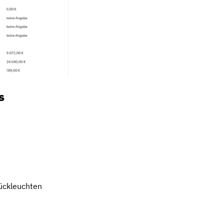
s
ückleuchten