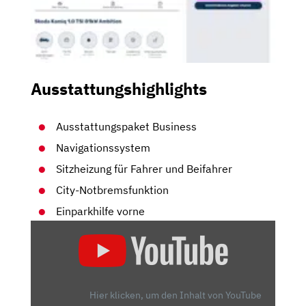
Ausstattungshighlights
Ausstattungspaket Business
Navigationssystem
Sitzheizung für Fahrer und Beifahrer
City-Notbremsfunktion
Einparkhilfe vorne
„SKODA
KAMIQ:
GEHÖRT
DER
KLEINE
Hier klicken, um den Inhalt von YouTube