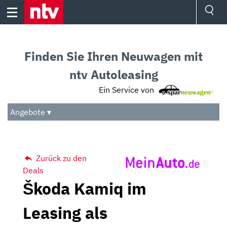
Skip
to
content
Ressorts
Sport
Finden Sie Ihren Neuwagen mit
Börse
Wetter
ntv Autoleasing
TV
Ein Service von
Video
Audio
Angebote ▾
Das Beste
Zurück zu den
Deals
Škoda Kamiq im
Leasing als