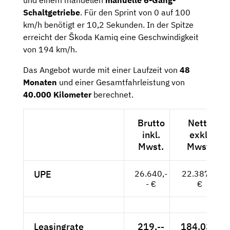
Schaltgetriebe
. Für den Sprint von 0 auf 100
km/h benötigt er 10,2 Sekunden. In der Spitze
erreicht der Škoda Kamiq eine Geschwindigkeit
von 194 km/h.
Das Angebot wurde mit einer Laufzeit von
48
Monaten
und einer Gesamtfahrleistung von
40.000 Kilometer
berechnet.
Brutto
Netto
inkl.
exkl.
Mwst.
Mwst.
UPE
26.640,-
22.387,--
- €
€
Leasingrate
219,--
184,03 €