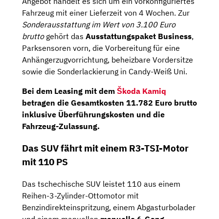
Angebot handelt es sich um ein vorkonfiguriertes
Fahrzeug mit einer Lieferzeit von 4 Wochen. Zur
Sonderausstattung im Wert von 3.100 Euro
brutto
gehört das
Ausstattungspaket Business
,
Parksensoren vorn, die Vorbereitung für eine
Anhängerzugvorrichtung, beheizbare Vordersitze
sowie die Sonderlackierung in Candy-Weiß Uni.
Bei dem Leasing mit dem
Škoda Kamiq
betragen die Gesamtkosten
11.782
Euro brutto
inklusive Überführungskosten und die
Fahrzeug-Zulassung.
Das SUV fährt mit einem R3-TSI-Motor
mit 110 PS
Das tschechische SUV leistet 110 aus einem
Reihen-3-Zylinder-Ottomotor mit
Benzindirekteinspritzung, einem Abgasturbolader
und einem manuellen
manuelle 6-Gang-