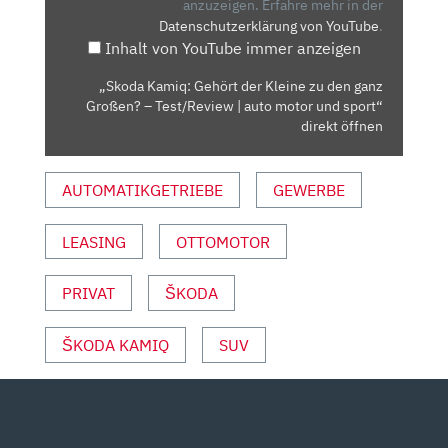
ZU
anzuzeigen.
Erfahre mehr in der
Datenschutzerklärung von YouTube
.
DEN
Inhalt von YouTube immer anzeigen
GANZ
GROSSEN? –
„Skoda Kamiq: Gehört der Kleine zu den ganz
T
Großen? – Test/Review | auto motor und sport“
EST/REVIEW |
direkt öffnen
A
UTO M
AUTOMATIKGETRIEBE
GEWERBE
OTOR U
ND S
LEASING
OTTOMOTOR
PORT“ V
ON Y
OUTUBE A
PRIVAT
ŠKODA
NZEIGEN
ŠKODA KAMIQ
SUV