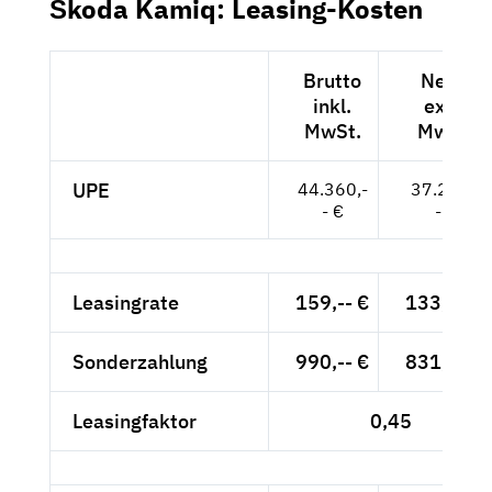
Škoda Kamiq: Leasing-Kosten
Brutto
Netto
inkl.
exkl.
MwSt.
MwSt.
UPE
44.360,-
37.277,-
- €
- €
Leasingrate
159,-- €
133,61 €
Sonderzahlung
990,-- €
831,93 €
Leasingfaktor
0,45