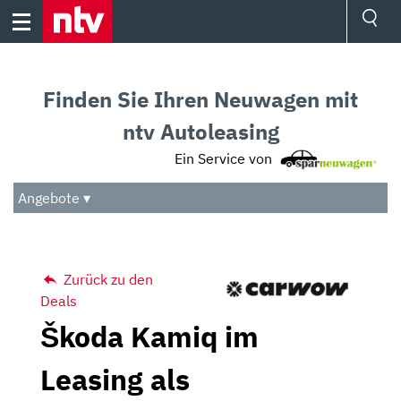
Skip
to
content
Ressorts
Sport
Finden Sie Ihren Neuwagen mit
Börse
Wetter
ntv Autoleasing
TV
Ein Service von
Video
Audio
Angebote ▾
Das Beste
Zurück zu den
Deals
Škoda Kamiq im
Leasing als