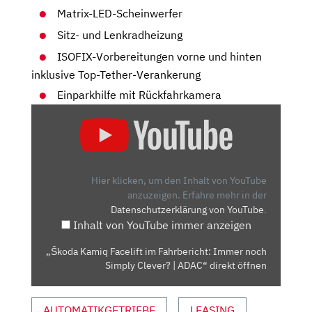
Matrix-LED-Scheinwerfer
Sitz- und Lenkradheizung
ISOFIX-Vorbereitungen vorne und hinten
inklusive Top-Tether-Verankerung
Einparkhilfe mit Rückfahrkamera
„ŠKODA
KAMIQ
FACELIFT
IM
FAHRBERICHT:
Hier klicken, um den Inhalt von YouTube
IMMER
anzuzeigen.
Erfahre mehr in der
Datenschutzerklärung von YouTube
.
NOCH
Inhalt von YouTube immer anzeigen
SIMPLY
CLEVER?
„Škoda Kamiq Facelift im Fahrbericht: Immer noch
|
Simply Clever? | ADAC“ direkt öffnen
ADAC“
VON
AUTOMATIKGETRIEBE
LEASING
YOUTUBE