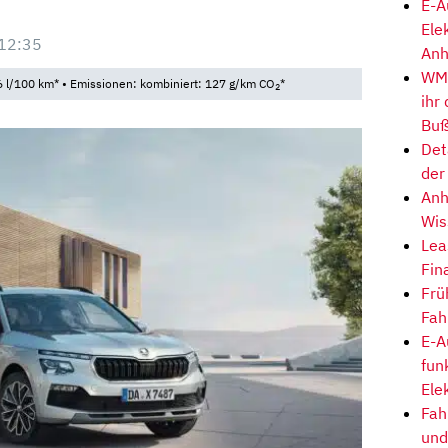
E-A
Ele
12:35
Anh
WM-
 l/100 km* • Emissionen: kombiniert: 127 g/km CO
*
2
ihr
Buß
Det
der
Anh
Wis
Lea
Fin
Frü
Fah
E-A
fun
Ele
Fah
und