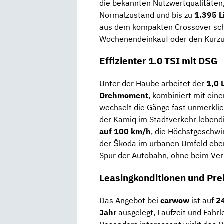
die bekannten Nutzwertqualitäten
Normalzustand und bis zu
1.395 L
aus dem kompakten Crossover schne
Wochenendeinkauf oder den Kurzu
Effizienter 1.0 TSI mit DSG
Unter der Haube arbeitet der
1,0 
Drehmoment
, kombiniert mit ei
wechselt die Gänge fast unmerklich
der Kamiq im Stadtverkehr lebendi
auf 100 km/h
, die Höchstgeschwin
der Škoda im urbanen Umfeld eben
Spur der Autobahn, ohne beim Ver
Leasingkonditionen und Prei
Das Angebot bei
carwow
ist auf
2
Jahr
ausgelegt, Laufzeit und Fahrl