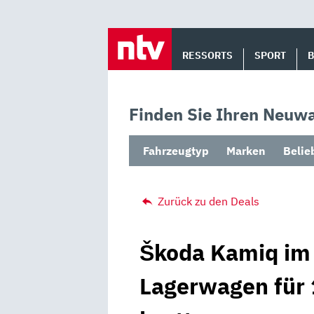
Skip
to
RESSORTS
SPORT
content
Finden Sie Ihren Neuwa
Fahrzeugtyp
Marken
Belie
Zurück zu den Deals
Škoda Kamiq im 
Lagerwagen für 