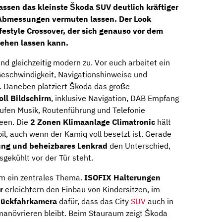
assen das kleinste Škoda SUV deutlich kräftiger
 Abmessungen vermuten lassen. Der Look
ifestyle Crossover, der sich genauso vor dem
sehen lassen kann.
d gleichzeitig modern zu. Vor euch arbeitet ein
Geschwindigkeit, Navigationshinweise und
t. Daneben platziert Škoda das große
ll Bildschirm
, inklusive Navigation, DAB Empfang
ufen Musik, Routenführung und Telefonie
reen. Die
2 Zonen Klimaanlage Climatronic
hält
l, auch wenn der Kamiq voll besetzt ist. Gerade
ung und beheizbares Lenkrad
den Unterschied,
ekühlt vor der Tür steht.
dem ein zentrales Thema.
ISOFIX Halterungen
r
erleichtern den Einbau von Kindersitzen, im
 Rückfahrkamera
dafür, dass das City
SUV
auch in
anövrieren bleibt. Beim Stauraum zeigt Škoda