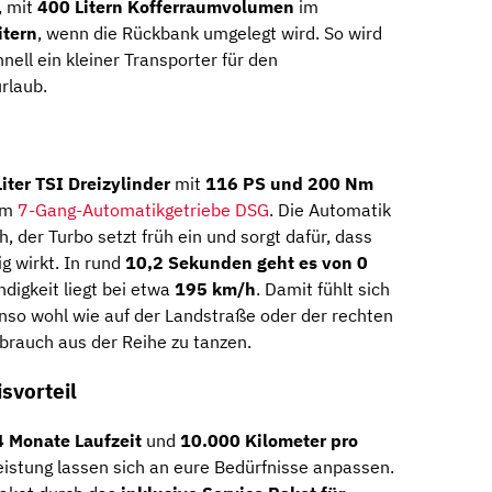
, mit
400 Litern Kofferraumvolumen
im
itern
, wenn die Rückbank umgelegt wird. So wird
ll ein kleiner Transporter für den
rlaub.
Liter TSI Dreizylinder
mit
116 PS und 200 Nm
nem
7-Gang-Automatikgetriebe DSG
. Die Automatik
, der Turbo setzt früh ein und sorgt dafür, dass
g wirkt. In rund
10,2 Sekunden geht es von 0
digkeit liegt bei etwa
195 km/h
. Damit fühlt sich
so wohl wie auf der Landstraße oder der rechten
brauch aus der Reihe zu tanzen.
svorteil
4 Monate Laufzeit
und
10.000 Kilometer pro
eistung lassen sich an eure Bedürfnisse anpassen.