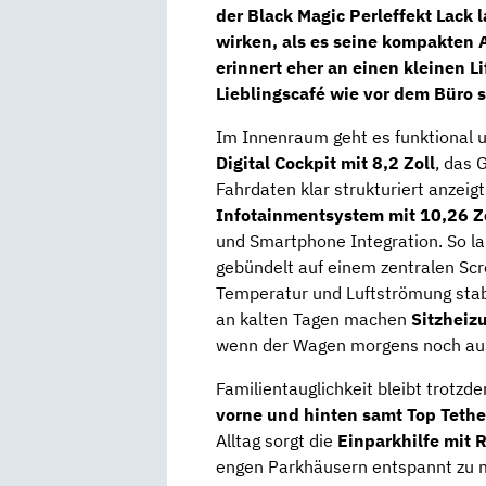
der
Black Magic Perleffekt Lack
l
wirken, als es seine kompakten
erinnert eher an einen kleinen L
Lieblingscafé wie vor dem Büro 
Im Innenraum geht es funktional un
Digital Cockpit mit 8,2 Zoll
, das 
Fahrdaten klar strukturiert anzeig
Infotainmentsystem mit 10,26 Zo
und Smartphone Integration. So la
gebündelt auf einem zentralen Sc
Temperatur und Luftströmung stabi
an kalten Tagen machen
Sitzheiz
wenn der Wagen morgens noch ausg
Familientauglichkeit bleibt trotz
vorne und hinten samt Top Tethe
Alltag sorgt die
Einparkhilfe mit
engen Parkhäusern entspannt zu m