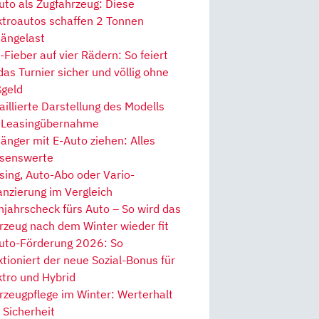
uto als Zugfahrzeug: Diese
ktroautos schaffen 2 Tonnen
ängelast
Fieber auf vier Rädern: So feiert
 das Turnier sicher und völlig ohne
geld
aillierte Darstellung des Modells
 Leasingübernahme
änger mit E-Auto ziehen: Alles
senswerte
sing, Auto-Abo oder Vario-
anzierung im Vergleich
hjahrscheck fürs Auto – So wird das
rzeug nach dem Winter wieder fit
uto-Förderung 2026: So
ktioniert der neue Sozial-Bonus für
ktro und Hybrid
rzeugpflege im Winter: Werterhalt
 Sicherheit