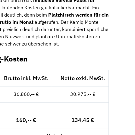
Paket durch das
inklusive Service Paket für
e laufenden Kosten gut kalkulierbar macht. Ein
eil deutlich, denn beim
Platzhirsch werden für ein
rutto im Monat
aufgerufen. Der Kamiq Monte
 preislich deutlich darunter, kombiniert sportliche
en Nutzwert und planbare Unterhaltskosten zu
se schwer zu übersehen ist.
g-Kosten
Brutto inkl. MwSt.
Netto exkl. MwSt.
36.860,-- €
30.975,-- €
160,-- €
134,45 €