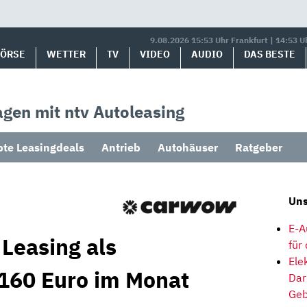
9.08.2026 15:53 Uhr Frankfurt | 14:53 U
BÖRSE
WETTER
TV
VIDEO
AUDIO
DAS BESTE
gen mit ntv Autoleasing
bte Leasingdeals
Antrieb
Autohäuser
Ratgeber
Uns
E-A
Leasing als
für
Ele
160 Euro im Monat
Dar
Geb