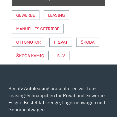
ADAC“
VON
GEWERBE
LEASING
YOUTUBE
ANZEIGEN
MANUELLES GETRIEBE
OTTOMOTOR
PRIVAT
ŠKODA
ŠKODA KAMIQ
SUV
Bei ntv Autoleasing präsentieren wir Top-
Leasing-Schnäppchen für Privat und Gewerbe.
Es gibt Bestellfahrzeuge, Lagerneuwagen und
Gebrauchtwagen.