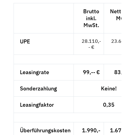
Brutto
Netto exkl
inkl.
MwSt.
MwSt.
UPE
28.110,-
23.622,-- 
- €
Leasingrate
99,-- €
83,19 €
Sonderzahlung
Keine!
Leasingfaktor
0,35
Überführungskosten
1.990,-
1.672,27 