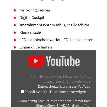
frei konfigurierbar
Digital Cockpit
Infotainmentsystem mit 8,2″ Bildschirm
Klimaanlage
LED-Hauptscheinwerfer LED-Heckleuchten
Einparkhilfe hinten
„ŠKODA
KAMIQ
FACELIFT
IM
FAHRBERICHT:
Hier klicken, um den Inhalt von YouTube
IMMER
anzuzeigen.
Erfahre mehr in der
Datenschutzerklärung von YouTube
.
NOCH
Inhalt von YouTube immer anzeigen
SIMPLY
CLEVER?
„Škoda Kamiq Facelift im Fahrbericht: Immer noch
|
Simply Clever? | ADAC“ direkt öffnen