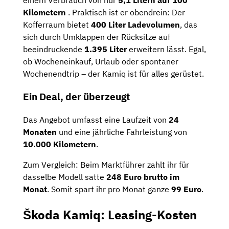
einem Verbrauch von nur
5,1 Litern auf 100
Kilometern
.
Praktisch ist er obendrein: Der
Kofferraum bietet
400 Liter Ladevolumen
, das
sich durch Umklappen der Rücksitze auf
beeindruckende
1.395 Liter
erweitern lässt. Egal,
ob Wocheneinkauf, Urlaub oder spontaner
Wochenendtrip – der Kamiq ist für alles gerüstet.
Ein Deal, der überzeugt
Das Angebot umfasst eine Laufzeit von
24
Monaten
und eine jährliche Fahrleistung von
10.000 Kilometern
.
Zum Vergleich: Beim Marktführer zahlt ihr für
dasselbe Modell satte
248 Euro brutto im
Monat
. Somit spart ihr pro Monat ganze
99 Euro
.
Škoda Kamiq: Leasing-Kosten