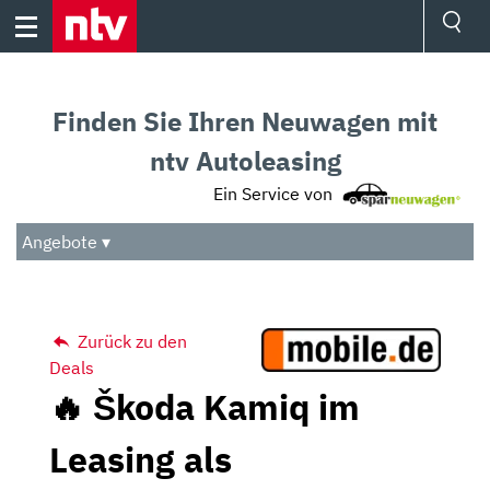
Skip
to
content
Ressorts
Sport
Finden Sie Ihren Neuwagen mit
Börse
Wetter
ntv Autoleasing
TV
Ein Service von
Video
Audio
Angebote ▾
Das Beste
Zurück zu den
Deals
🔥 Škoda Kamiq im
Leasing als