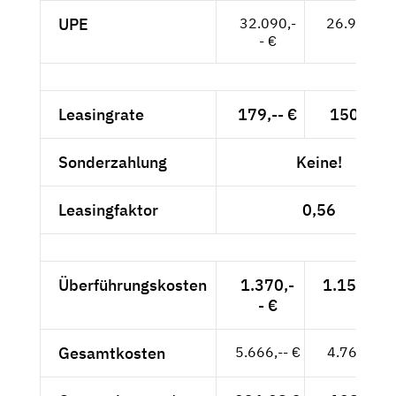
UPE
32.090,-
26.966,-- 
- €
Leasingrate
179,-- €
150,42 €
Sonderzahlung
Keine!
Leasingfaktor
0,56
Überführungskosten
1.370,-
1.151,26 
- €
Gesamtkosten
5.666,-- €
4.761,34 