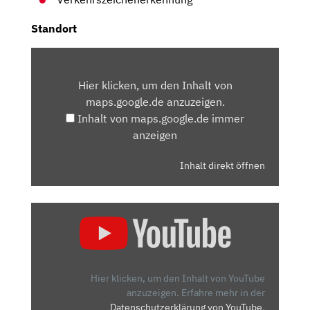
Standort
INHALT
VON
Hier klicken, um den Inhalt von
MAPS.GOOGLE.DE
maps.google.de anzuzeigen.
ANZEIGEN
Inhalt von maps.google.de immer
anzeigen
Inhalt direkt öffnen
„ŠKODA
KAMIQ
FACELIFT
IM
FAHRBERICHT:
Hier klicken, um den Inhalt von YouTube
IMMER
anzuzeigen.
Erfahre mehr in der
Datenschutzerklärung von YouTube
.
NOCH