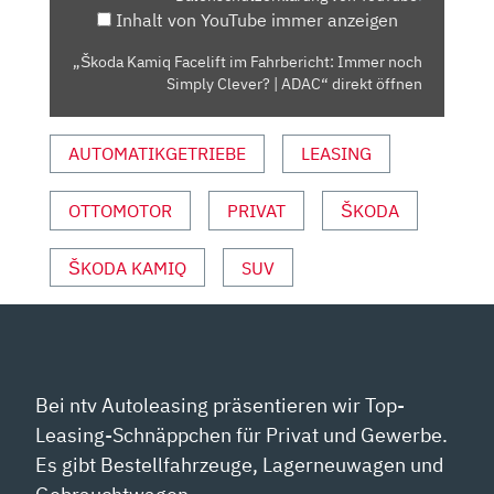
Inhalt von YouTube immer anzeigen
SIMPLY
CLEVER?
„Škoda Kamiq Facelift im Fahrbericht: Immer noch
|
Simply Clever? | ADAC“ direkt öffnen
ADAC“
VON
AUTOMATIKGETRIEBE
LEASING
YOUTUBE
ANZEIGEN
OTTOMOTOR
PRIVAT
ŠKODA
ŠKODA KAMIQ
SUV
Bei ntv Autoleasing präsentieren wir Top-
Leasing-Schnäppchen für Privat und Gewerbe.
Es gibt Bestellfahrzeuge, Lagerneuwagen und