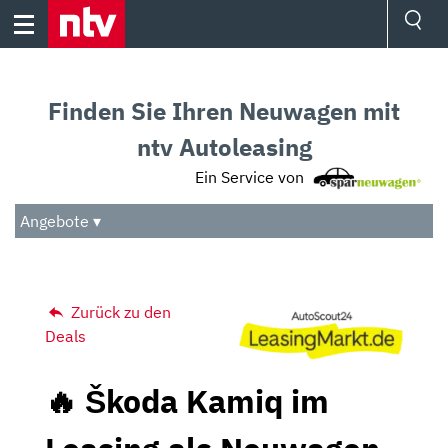
Skip
to
content
Ressorts
Sport
Finden Sie Ihren Neuwagen mit
Börse
Wetter
ntv Autoleasing
TV
Ein Service von
Video
Audio
Angebote ▾
Das Beste
Zurück zu den
Deals
🔥 Škoda Kamiq im