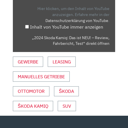
DAS
IST
Hier klicken, um den Inhalt von YouTube
NEU!
anzuzeigen.
Erfahre mehr in der
Datenschutzerklärung von YouTube
.
–
Inhalt von YouTube immer anzeigen
REVIEW,
FAHRBERICHT,
„2024 Skoda Kamiq: Das ist NEU! – Review,
TEST“
Fahrbericht, Test“ direkt öffnen
VON
YOUTUBE
GEWERBE
LEASING
ANZEIGEN
MANUELLES GETRIEBE
OTTOMOTOR
ŠKODA
ŠKODA KAMIQ
SUV