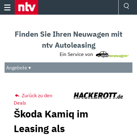
Skip
to
content
Ressorts
Sport
Finden Sie Ihren Neuwagen mit
Börse
Wetter
ntv Autoleasing
TV
Ein Service von
Video
Audio
Angebote ▾
Das Beste
Zurück zu den
Deals
Škoda Kamiq im
Leasing als