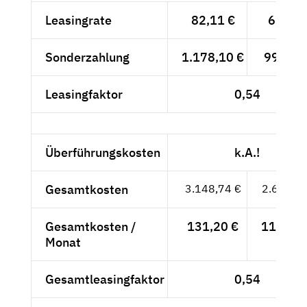
Leasingrate
82,11 €
69,-- €
Sonderzahlung
1.178,10 €
990,-- 
Leasingfaktor
0,54
Überführungskosten
k.A.!
Gesamtkosten
3.148,74 €
2.646,--
Gesamtkosten /
131,20 €
110,25 
Monat
Gesamtleasingfaktor
0,54