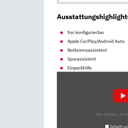
Ausstattungshighlight
frei konfigurierbar
Apple CarPlay/Android Auto
Notbremsassistent
Spurassistent
Einparkhilfe
„2024
SKODA
KAMIQ:
DAS
IST
NEU!
Hier klicken, um 
–
REVIEW,
Inhalt v