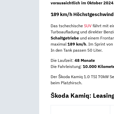
voraussichtlich im
Oktober 2024
189 km/h Höchstgeschwindi
Das tschechische
SUV
fährt mit e
Turboaufladung und direkter Benz
Schaltgetriebe
und einem Frontan
maximal
189 km/h
. Im Sprint vo
In den Tank passen 50 Liter.
Die Laufzeit:
48 Monate
Die Fahrleistung:
10.000 Kilomete
Der Škoda Kamiq 1.0 TSI 70kW Sel
beim Platzhirsch.
Škoda Kamiq: Leasin