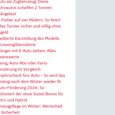
uto als Zugfahrzeug: Diese
ktroautos schaffen 2 Tonnen
ängelast
Fieber auf vier Rädern: So feiert
 das Turnier sicher und völlig ohne
geld
aillierte Darstellung des Modells
 Leasingübernahme
änger mit E-Auto ziehen: Alles
senswerte
sing, Auto-Abo oder Vario-
anzierung im Vergleich
hjahrscheck fürs Auto – So wird das
rzeug nach dem Winter wieder fit
uto-Förderung 2026: So
ktioniert der neue Sozial-Bonus für
ktro und Hybrid
rzeugpflege im Winter: Werterhalt
 Sicherheit