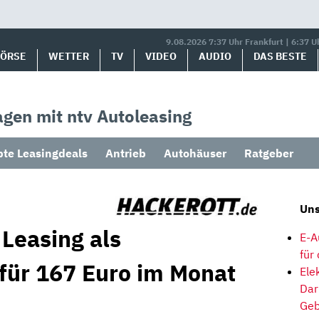
9.08.2026 7:37 Uhr Frankfurt | 6:37 U
BÖRSE
WETTER
TV
VIDEO
AUDIO
DAS BESTE
gen mit ntv Autoleasing
bte Leasingdeals
Antrieb
Autohäuser
Ratgeber
Uns
Leasing als
E-A
für
 für 167 Euro im Monat
Ele
Dar
Geb