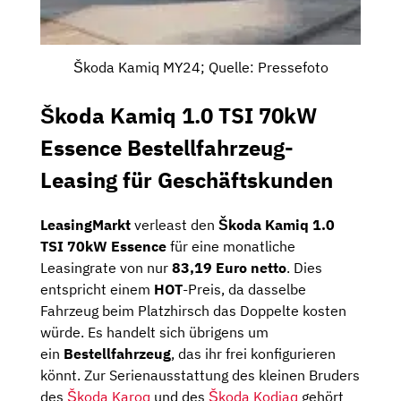
Škoda Kamiq MY24; Quelle: Pressefoto
Škoda Kamiq 1.0 TSI 70kW
Essence Bestellfahrzeug-
Leasing für Geschäftskunden
LeasingMarkt
verleast den
Škoda Kamiq 1.0
TSI 70kW Essence
für eine monatliche
Leasingrate von nur
83,19 Euro netto
. Dies
entspricht einem
HOT
-Preis, da dasselbe
Fahrzeug beim Platzhirsch das Doppelte kosten
würde. Es handelt sich übrigens um
ein
Bestellfahrzeug
, das ihr frei konfigurieren
könnt. Zur Serienausstattung des kleinen Bruders
des
Škoda Karoq
und des
Škoda Kodiaq
gehört