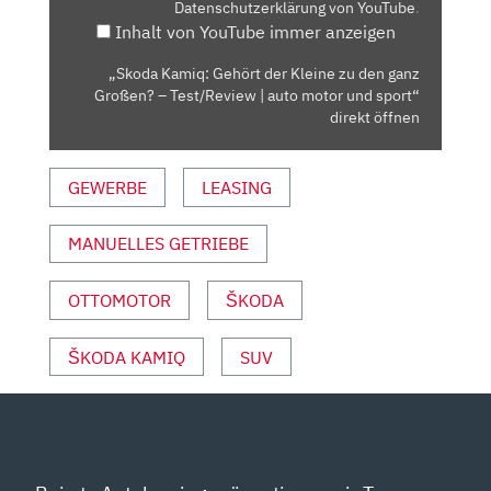
Datenschutzerklärung von YouTube
.
DEN
Inhalt von YouTube immer anzeigen
GANZ
GROSSEN? –
„Skoda Kamiq: Gehört der Kleine zu den ganz
T
Großen? – Test/Review | auto motor und sport“
EST/REVIEW |
direkt öffnen
A
UTO M
GEWERBE
LEASING
OTOR U
ND S
MANUELLES GETRIEBE
PORT“ V
ON Y
OUTUBE A
OTTOMOTOR
ŠKODA
NZEIGEN
ŠKODA KAMIQ
SUV