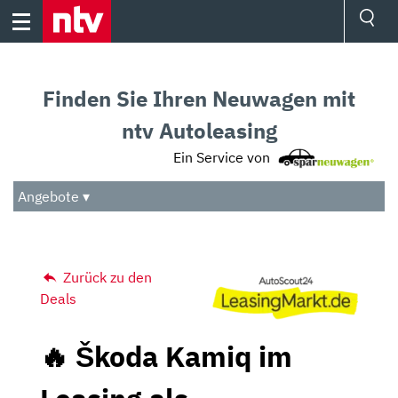
Skip
to
content
Ressorts
Sport
Finden Sie Ihren Neuwagen mit
Börse
Wetter
ntv Autoleasing
TV
Ein Service von
Video
Audio
Angebote ▾
Das Beste
Zurück zu den
Deals
🔥 Škoda Kamiq im