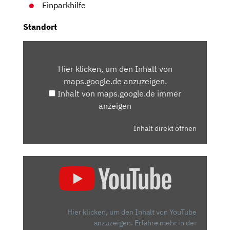
Einparkhilfe
Standort
INHALT
VON
Hier klicken, um den Inhalt von
MAPS.GOOGLE.DE
maps.google.de anzuzeigen.
ANZEIGEN
Inhalt von maps.google.de immer
anzeigen
Inhalt direkt öffnen
„SKODA
KAMIQ:
GEHÖRT
DER
KLEINE
Hier klicken, um den Inhalt von YouTube
ZU
anzuzeigen.
Erfahre mehr in der