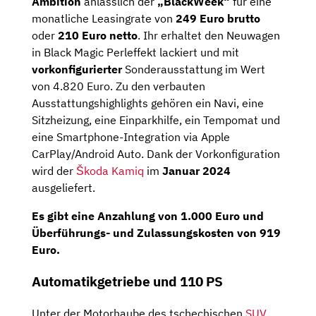
Ambition
anlässlich der
„BlackWeek“
für eine
monatliche Leasingrate von
249 Euro brutto
oder
210 Euro netto
. Ihr erhaltet den Neuwagen
in Black Magic Perleffekt lackiert und mit
vorkonfigurierter
Sonderausstattung im Wert
von 4.820 Euro. Zu den verbauten
Ausstattungshighlights gehören ein Navi, eine
Sitzheizung, eine Einparkhilfe, ein Tempomat und
eine Smartphone-Integration via Apple
CarPlay/Android Auto. Dank der Vorkonfiguration
wird der
Škoda Kamiq
im
Januar 2024
ausgeliefert.
Es gibt eine Anzahlung von 1.000 Euro und
Überführungs- und Zulassungskosten von 919
Euro.
Automatikgetriebe und 110 PS
Unter der Motorhaube des tschechischen
SUV