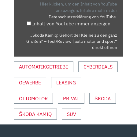
KLEINE
Hier klicken, um den Inhalt von YouTube
ZU
anzuzeigen.
Erfahre mehr in der
Datenschutzerklärung von YouTube
.
DEN
Inhalt von YouTube immer anzeigen
GANZ
GROSSEN? –
„Skoda Kamiq: Gehört der Kleine zu den ganz
T
Großen? – Test/Review | auto motor und sport“
EST/REVIEW |
direkt öffnen
A
UTO M
AUTOMATIKGETRIEBE
CYBERDEALS
OTOR U
ND S
GEWERBE
LEASING
PORT“ V
ON Y
OUTUBE A
OTTOMOTOR
PRIVAT
ŠKODA
NZEIGEN
ŠKODA KAMIQ
SUV