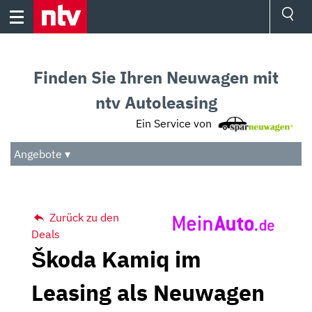
Skip
to
content
Ressorts
Sport
Finden Sie Ihren Neuwagen mit
Börse
Wetter
ntv Autoleasing
TV
Ein Service von
Video
Audio
Angebote ▾
Das Beste
Zurück zu den
Deals
Škoda Kamiq im
Leasing als Neuwagen