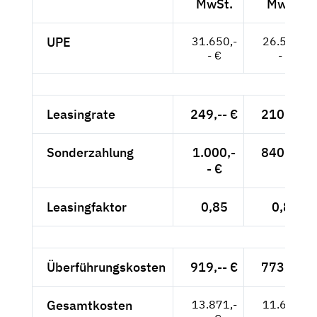
MwSt.
MwSt.
UPE
31.650,-
26.597,-
- €
- €
Leasingrate
249,-- €
210,-- €
Sonderzahlung
1.000,-
840,-- €
- €
Leasingfaktor
0,85
0,86
Überführungskosten
919,-- €
773,-- €
Gesamtkosten
13.871,-
11.693,-