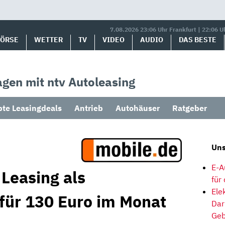
7.08.2026 23:06 Uhr Frankfurt | 22:06 U
BÖRSE
WETTER
TV
VIDEO
AUDIO
DAS BESTE
gen mit ntv Autoleasing
bte Leasingdeals
Antrieb
Autohäuser
Ratgeber
Uns
E-A
Leasing als
für
Ele
 für 130 Euro im Monat
Dar
Geb