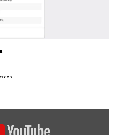
s
screen