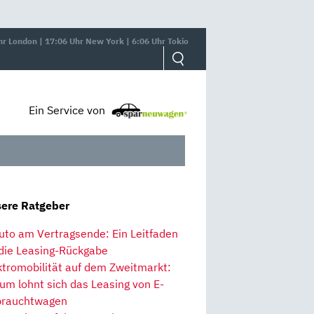
hr London | 17:06 Uhr New York | 6:06 Uhr Tokio
Ein Service von
ere Ratgeber
uto am Vertragsende: Ein Leitfaden
 die Leasing-Rückgabe
ktromobilität auf dem Zweitmarkt:
um lohnt sich das Leasing von E-
rauchtwagen