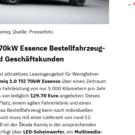
→
miq; Quelle: Pressefoto
70kW Essence Bestellfahrzeug-
nd Geschäftskunden
st attraktives Leasingangebot für Wenigfahrer
miq 1.0 TSI 70kW Essence
über einen Zeitraum
 Fahrleistung von nur 5.000 Kilometern pro Jahr
 von lediglich
129,70 Euro
angeboten. Dieses
latz, einem agilen Fahrerlebnis und einen
Das Bestellfahrzeug kann nach individuellen
och muss mit einer Lieferzeit von rund 12
l ist der Škoda Kamiq in der ansprechenden
erfügt über
LED-Scheinwerfer
, ein
Multimedia-