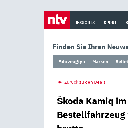
Skip
to
RESSORTS
SPORT
content
Finden Sie Ihren Neuwa
Fahrzeugtyp
Marken
Belie
Zurück zu den Deals
Škoda Kamiq im 
Bestellfahrzeug