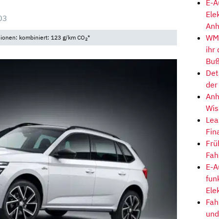
E-A
Ele
03
Anh
WM-
sionen: kombiniert: 123 g/km CO
*
2
ihr
Buß
Det
der
Anh
Wis
Lea
Fin
Frü
Fah
E-A
fun
Ele
Fah
und