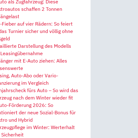
uto als Zugfahrzeug: Diese
ktroautos schaffen 2 Tonnen
ängelast
Fieber auf vier Rädern: So feiert
 das Turnier sicher und völlig ohne
geld
aillierte Darstellung des Modells
 Leasingübernahme
änger mit E-Auto ziehen: Alles
senswerte
sing, Auto-Abo oder Vario-
anzierung im Vergleich
hjahrscheck fürs Auto – So wird das
rzeug nach dem Winter wieder fit
uto-Förderung 2026: So
ktioniert der neue Sozial-Bonus für
ktro und Hybrid
rzeugpflege im Winter: Werterhalt
 Sicherheit