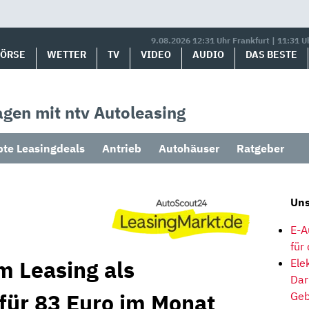
9.08.2026 12:31 Uhr Frankfurt | 11:31 U
BÖRSE
WETTER
TV
VIDEO
AUDIO
DAS BESTE
gen mit ntv Autoleasing
bte Leasingdeals
Antrieb
Autohäuser
Ratgeber
Uns
E-A
für
m Leasing als
Ele
Dar
 für 83 Euro im Monat
Geb