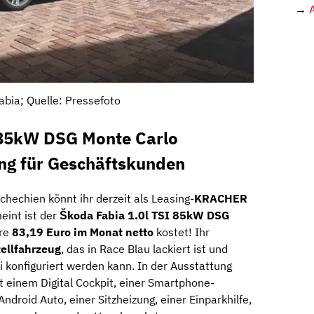
→
abia; Quelle: Pressefoto
 85kW DSG Monte Carlo
ing für Geschäftskunden
hechien könnt ihr derzeit als Leasing-
KRACHER
int ist der
Škoda Fabia 1.0l TSI 85kW DSG
are
83,19 Euro im Monat netto
kostet! Ihr
ellfahrzeug
, das in Race Blau lackiert ist und
konfiguriert werden kann. In der Ausstattung
t einem Digital Cockpit, einer Smartphone-
ndroid Auto, einer Sitzheizung, einer Einparkhilfe,