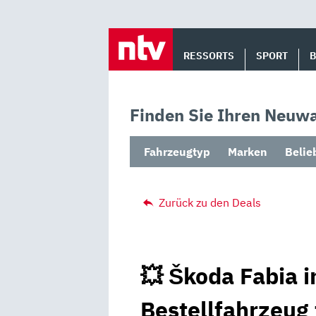
Skip
to
RESSORTS
SPORT
content
Finden Sie Ihren Neuwa
Fahrzeugtyp
Marken
Belie
Zurück zu den Deals
💥 Škoda Fabia i
Bestellfahrzeug