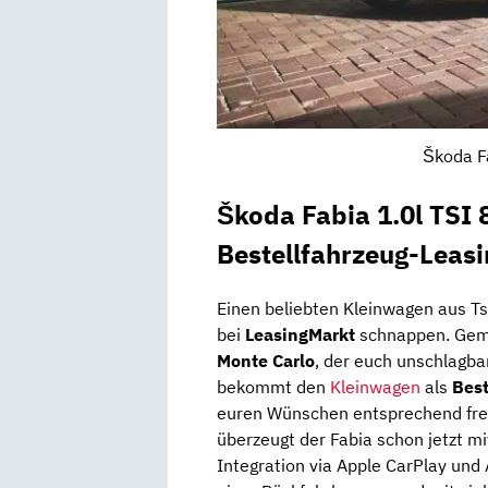
Škoda F
Škoda Fabia 1.0l TSI
Bestellfahrzeug-Leas
Einen beliebten Kleinwagen aus Tsc
bei
LeasingMarkt
schnappen. Geme
Monte Carlo
, der euch unschlagb
bekommt den
Kleinwagen
als
Best
euren Wünschen entsprechend frei 
überzeugt der Fabia schon jetzt mi
Integration via Apple CarPlay und A