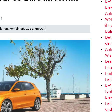
E-A
Ele
Anh
01
WM-
ihr
sionen: kombiniert: 121 g/km CO
*
2
Buß
Det
der
Anh
Wis
Lea
Fin
Frü
Fah
E-A
fun
Ele
Fah
und