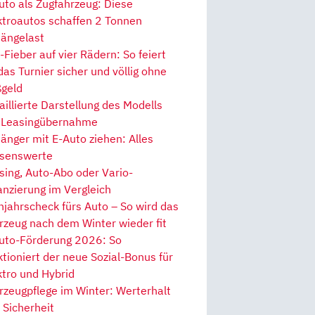
uto als Zugfahrzeug: Diese
ktroautos schaffen 2 Tonnen
ängelast
Fieber auf vier Rädern: So feiert
 das Turnier sicher und völlig ohne
geld
aillierte Darstellung des Modells
 Leasingübernahme
änger mit E-Auto ziehen: Alles
senswerte
sing, Auto-Abo oder Vario-
anzierung im Vergleich
hjahrscheck fürs Auto – So wird das
rzeug nach dem Winter wieder fit
uto-Förderung 2026: So
ktioniert der neue Sozial-Bonus für
ktro und Hybrid
rzeugpflege im Winter: Werterhalt
 Sicherheit