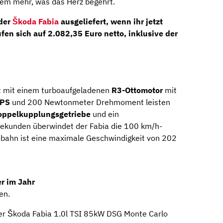
lem mehr, was das Herz begehrt.
der
Škoda Fabia
ausgeliefert, wenn ihr jetzt
ufen sich auf
2.082,35 Euro netto
, inklusive der
t mit einem turboaufgeladenen
R3-Ottomotor
mit
 PS
und 200 Newtonmeter Drehmoment leisten
ppelkupplungsgetriebe
und ein
 Sekunden überwindet der Fabia die 100 km/h-
obahn ist eine maximale Geschwindigkeit von 202
r im Jahr
en.
er Škoda Fabia 1.0l TSI 85kW DSG Monte Carlo