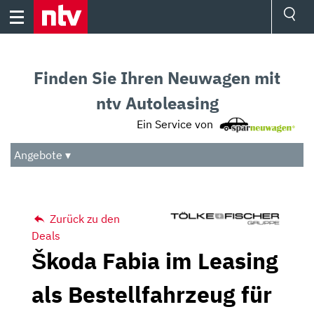
Skip
to
content
Ressorts
Sport
Finden Sie Ihren Neuwagen mit
Börse
Wetter
ntv Autoleasing
TV
Ein Service von
Video
Audio
Angebote ▾
Das Beste
Zurück zu den
Deals
Škoda Fabia im Leasing
als Bestellfahrzeug für