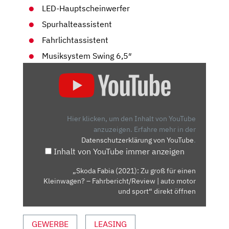
LED-Hauptscheinwerfer
Spurhalteassistent
Fahrlichtassistent
Musiksystem Swing 6,5″
„SKODA
FABIA
(2021):
ZU
GROSS F
Hier klicken, um den Inhalt von YouTube
ÜR E
anzuzeigen.
Erfahre mehr in der
Datenschutzerklärung von YouTube
.
INEN K
Inhalt von YouTube immer anzeigen
LEINWAGEN? –
F
„Skoda Fabia (2021): Zu groß für einen
AHRBERICHT/REVIEW |
Kleinwagen? – Fahrbericht/Review | auto motor
A
und sport“ direkt öffnen
UTO M
OTOR U
GEWERBE
LEASING
ND S