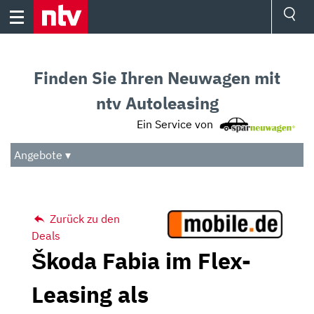
Skip
to
content
Ressorts
Sport
Finden Sie Ihren Neuwagen mit
Börse
Wetter
ntv Autoleasing
TV
Ein Service von
Video
Audio
Angebote ▾
Das Beste
Zurück zu den
Deals
Škoda Fabia im Flex-
Leasing als