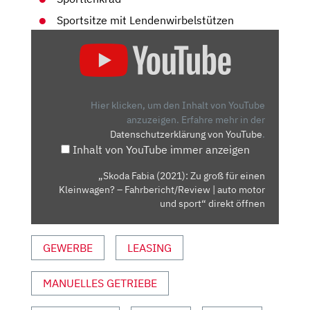
Sportsitze mit Lendenwirbelstützen
„SKODA
FABIA
(2021):
ZU
GROSS F
Hier klicken, um den Inhalt von YouTube
ÜR E
anzuzeigen.
Erfahre mehr in der
Datenschutzerklärung von YouTube
.
INEN K
Inhalt von YouTube immer anzeigen
LEINWAGEN? –
F
„Skoda Fabia (2021): Zu groß für einen
AHRBERICHT/REVIEW |
Kleinwagen? – Fahrbericht/Review | auto motor
A
und sport“ direkt öffnen
UTO M
OTOR U
GEWERBE
LEASING
ND S
PORT“ V
MANUELLES GETRIEBE
ON Y
OUTUBE A