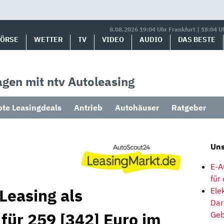
8.08.2026 19:04 Uhr Frankfurt | 18:04 U
BÖRSE
WETTER
TV
VIDEO
AUDIO
DAS BESTE
gen mit ntv Autoleasing
bte Leasingdeals
Antrieb
Autohäuser
Ratgeber
Uns
E-A
für
Leasing als
Ele
Dar
für 259 [342] Euro im
Geb