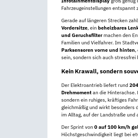
Infotainmentdisplay
groß genug i
Fahrzeugeinstellungen entspannt z
Gerade auf längeren Strecken zahl
Vordersitze
, ein
beheizbares Len
und Geruchsfilter
machen den Eny
Familien und Vielfahrer. Im Stadt
Parksensoren vorne und hinten
,
sein, sondern sich auch stressfrei
Kein Krawall, sondern sou
Der Elektroantrieb liefert rund
204
Drehmoment
an die Hinterachse. D
sondern ein ruhiges, kräftiges Fahr
gleichmäßig und wirkt besonders d
im Alltag, auf der Landstraße und 
Der Sprint von
0 auf 100 km/h ge
Höchstgeschwindigkeit liegt bei e