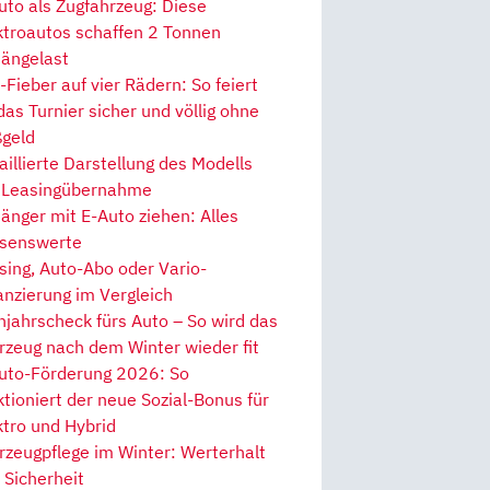
uto als Zugfahrzeug: Diese
ktroautos schaffen 2 Tonnen
ängelast
Fieber auf vier Rädern: So feiert
 das Turnier sicher und völlig ohne
geld
aillierte Darstellung des Modells
 Leasingübernahme
änger mit E-Auto ziehen: Alles
senswerte
sing, Auto-Abo oder Vario-
anzierung im Vergleich
hjahrscheck fürs Auto – So wird das
rzeug nach dem Winter wieder fit
uto-Förderung 2026: So
ktioniert der neue Sozial-Bonus für
ktro und Hybrid
rzeugpflege im Winter: Werterhalt
 Sicherheit