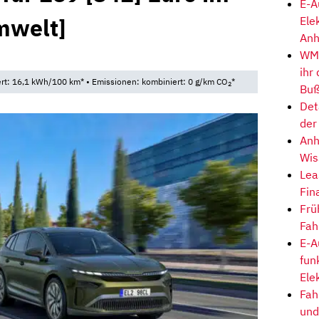
E-A
mwelt]
Ele
Anh
3
WM-
ihr
t: 16,1 kWh/100 km* • Emissionen: kombiniert: 0 g/km CO
*
2
Buß
Det
der
Anh
Wis
Lea
Fin
Frü
Fah
E-A
fun
Ele
Fah
und