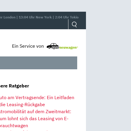
hr London | 13:04 Uhr New York | 2:04 Uhr Tokio
Ein Service von
ere Ratgeber
uto am Vertragsende: Ein Leitfaden
 die Leasing-Rückgabe
ktromobilität auf dem Zweitmarkt:
um lohnt sich das Leasing von E-
rauchtwagen