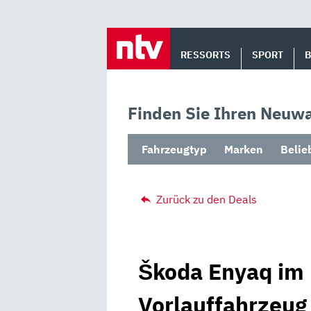
Skip
to
RESSORTS
SPORT
content
Finden Sie Ihren Neuwa
Fahrzeugtyp
Marken
Belie
Zurück zu den Deals
Škoda Enyaq im 
Vorlauffahrzeug 