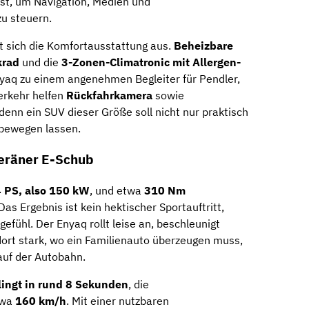
st, um Navigation, Medien und
u steuern.
t sich die Komfortausstattung aus.
Beheizbare
krad
und die
3-Zonen-Climatronic mit Allergen-
aq zu einem angenehmen Begleiter für Pendler,
verkehr helfen
Rückfahrkamera
sowie
 denn ein SUV dieser Größe soll nicht nur praktisch
 bewegen lassen.
veräner E-Schub
 PS, also 150 kW
, und etwa
310 Nm
as Ergebnis ist kein hektischer Sportauftritt,
gefühl. Der Enyaq rollt leise an, beschleunigt
ort stark, wo ein Familienauto überzeugen muss,
auf der Autobahn.
lingt in rund 8 Sekunden
, die
twa
160 km/h
. Mit einer nutzbaren