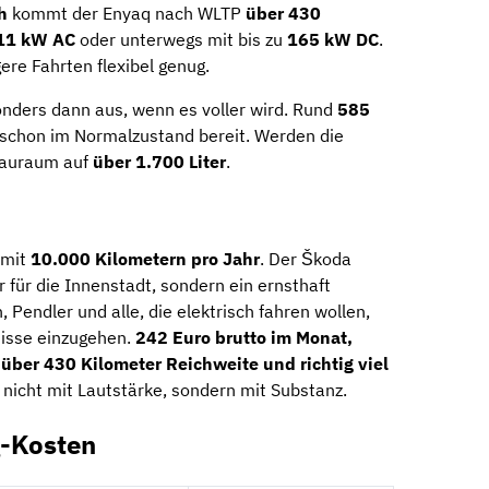
h
kommt der Enyaq nach WLTP
über 430
11 kW AC
oder unterwegs mit bis zu
165 kW DC
.
ere Fahrten flexibel genug.
onders dann aus, wenn es voller wird. Rund
585
schon im Normalzustand bereit. Werden die
tauraum auf
über 1.700 Liter
.
mit
10.000 Kilometern pro Jahr
. Der Škoda
 für die Innenstadt, sondern ein ernsthaft
 Pendler und alle, die elektrisch fahren wollen,
isse einzugehen.
242 Euro brutto im Monat,
 über 430 Kilometer Reichweite und richtig viel
 nicht mit Lautstärke, sondern mit Substanz.
g-Kosten