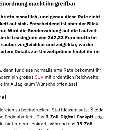
 Einordnung macht ihn greifbar
 brutto monatlich
, und genau diese Rate zieht
eit auf sich. Entscheidend ist aber der Blick
tur. Wird die Sonderzahlung auf die Laufzeit
ierte Leasingrate von 342,33 Euro brutto im
 sauber vergleichbar und zeigt klar, wo der
Weitere Details zur Umweltprämie findet ihr im
, denn für diese normalisierte Rate bekommt ihr
ondern ein großes
SUV
mit ordentlich Reichweite,
die im Alltag kaum Wünsche offenlässt.
rvt
elereien zu beeindrucken. Stattdessen setzt Škoda
he Bedienbarkeit. Das
5-Zoll-Digital-Cockpit
zeigt
ekt hinter dem Lenkrad, während das
13-Zoll-