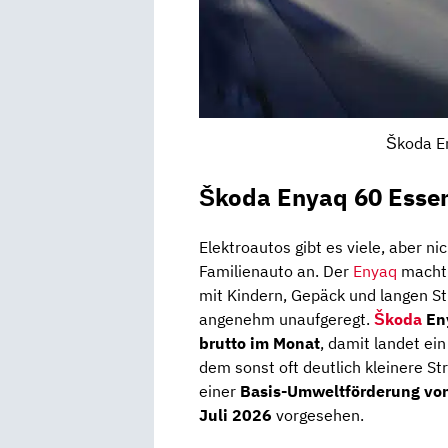
Škoda En
Škoda Enyaq 60 Essen
Elektroautos gibt es viele, aber ni
Familienauto an. Der
Enyaq
macht 
mit Kindern, Gepäck und langen Stre
angenehm unaufgeregt.
Škoda
En
brutto im Monat
, damit landet ei
dem sonst oft deutlich kleinere S
einer
Basis-Umweltförderung vo
Juli 2026
vorgesehen.