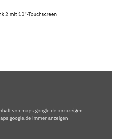
nk 2 mit 10″-Touchscreen
Inhalt von maps.google.de anzuzeigen.
maps.google.de immer anzeigen