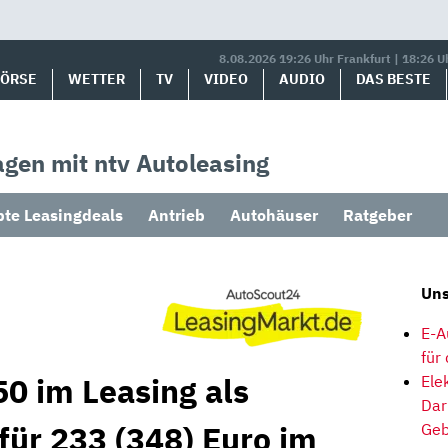
8.08.2026 19:26 Uhr Frankfurt | 18:26 U
BÖRSE
WETTER
TV
VIDEO
AUDIO
DAS BESTE
gen mit ntv Autoleasing
bte Leasingdeals
Antrieb
Autohäuser
Ratgeber
Uns
E-A
für
0 im Leasing als
Ele
Dar
für 233 (348) Euro im
Geb