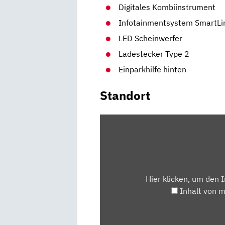
Digitales Kombiinstrument
Infotainmentsystem SmartLi
LED Scheinwerfer
Ladestecker Type 2
Einparkhilfe hinten
Standort
INHALT
VON
MAPS.GOOGLE.DE
ANZEIGEN
Hier klicken, um den 
Inhalt von 