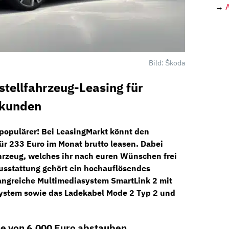
→
Bild: Škoda
tellfahrzeug-Leasing für
skunden
populärer! Bei
LeasingMarkt
könnt den
für
233 Euro
im Monat brutto
leasen. Dabei
ahrzeug, welches ihr nach euren Wünschen frei
usstattung gehört ein hochauflösendes
fangreiche Multimediasystem SmartLink 2 mit
system
sowie das Ladekabel Mode 2 Typ 2 und
 von 6.000 Euro abstauben