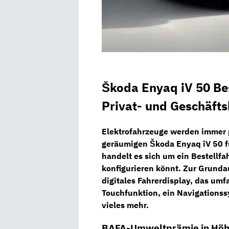
Škoda Enyaq iV 50 Bes
Privat- und Geschäft
Elektrofahrzeuge werden immer 
geräumigen
Škoda Enyaq iV 50
handelt es sich um ein Bestellf
konfigurieren könnt. Zur Grunda
digitales Fahrerdisplay, das um
Touchfunktion, ein
Navigations
vieles mehr.
BAFA-Umweltprämie in Höhe