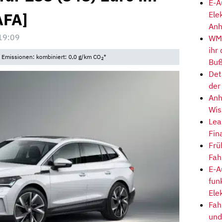
E-A
AFA]
Ele
Anh
19:09
WM-
ihr
• Emissionen: kombiniert: 0,0 g/km CO
*
2
Buß
Det
der
Anh
Wis
Lea
Fin
Frü
Fah
E-A
fun
Ele
Fah
und