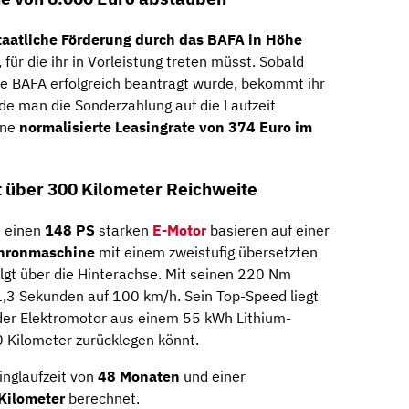
taatliche Förderung durch das BAFA in Höhe
, für die ihr in Vorleistung treten müsst. Sobald
ie BAFA erfolgreich beantragt wurde, bekommt ihr
de man die Sonderzahlung auf die Laufzeit
ine
normalisierte Leasingrate von 374 Euro im
 über 300 Kilometer Reichweite
0
einen
148 PS
starken
E-Motor
basieren auf einer
chronmaschine
mit einem zweistufig übersetzten
olgt über die Hinterachse. Mit seinen 220 Nm
,3 Sekunden auf 100 km/h. Sein Top-Speed liegt
der Elektromotor aus einem 55 kWh Lithium-
0 Kilometer zurücklegen könnt.
inglaufzeit von
48 Monaten
und einer
Kilometer
berechnet.