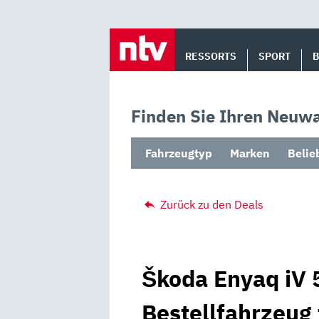
Skip
to
RESSORTS
SPORT
content
Finden Sie Ihren Neuwa
Fahrzeugtyp
Marken
Belie
Zurück zu den Deals
Škoda Enyaq iV 5
Bestellfahrzeug 