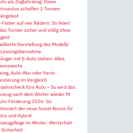
uto als Zugfahrzeug: Diese
ktroautos schaffen 2 Tonnen
ängelast
Fieber auf vier Rädern: So feiert
 das Turnier sicher und völlig ohne
geld
aillierte Darstellung des Modells
 Leasingübernahme
änger mit E-Auto ziehen: Alles
senswerte
sing, Auto-Abo oder Vario-
anzierung im Vergleich
hjahrscheck fürs Auto – So wird das
rzeug nach dem Winter wieder fit
uto-Förderung 2026: So
ktioniert der neue Sozial-Bonus für
ktro und Hybrid
rzeugpflege im Winter: Werterhalt
 Sicherheit