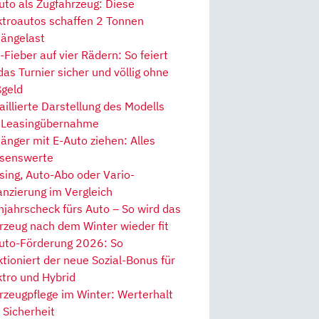
uto als Zugfahrzeug: Diese
ktroautos schaffen 2 Tonnen
ängelast
Fieber auf vier Rädern: So feiert
 das Turnier sicher und völlig ohne
geld
aillierte Darstellung des Modells
 Leasingübernahme
änger mit E-Auto ziehen: Alles
senswerte
sing, Auto-Abo oder Vario-
anzierung im Vergleich
hjahrscheck fürs Auto – So wird das
rzeug nach dem Winter wieder fit
uto-Förderung 2026: So
ktioniert der neue Sozial-Bonus für
ktro und Hybrid
rzeugpflege im Winter: Werterhalt
 Sicherheit