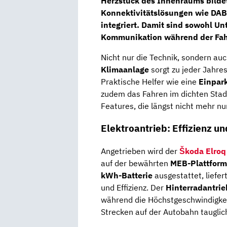
Herzstück des Innenraums bilde
Konnektivitätslösungen wie
DAB
integriert. Damit sind sowohl Un
Kommunikation während der Fahr
Nicht nur die Technik, sondern au
Klimaanlage
sorgt zu jeder Jahr
Praktische Helfer wie eine
Einpark
zudem das Fahren im dichten Stad
Features, die längst nicht mehr nu
Elektroantrieb: Effizienz un
Angetrieben wird der
Škoda Elroq
auf der bewährten
MEB-Plattform
kWh-Batterie
ausgestattet, liefer
und Effizienz. Der
Hinterradantrie
während die Höchstgeschwindigke
Strecken auf der Autobahn tauglic