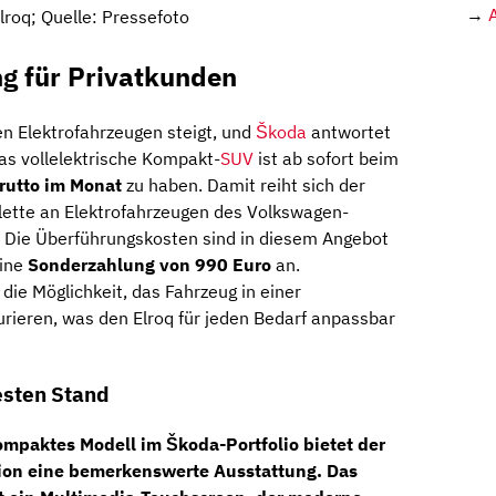
→
lroq; Quelle: Pressefoto
ng für Privatkunden
n Elektrofahrzeugen steigt, und
Škoda
antwortet
Das vollelektrische Kompakt-
SUV
ist ab sofort beim
rutto im Monat
zu haben. Damit reiht sich der
lette an Elektrofahrzeugen des Volkswagen-
: Die Überführungskosten sind in diesem Angebot
eine
Sonderzahlung von 990 Euro
an.
die Möglichkeit, das Fahrzeug in einer
gurieren, was den Elroq für jeden Bedarf anpassbar
esten Stand
kompaktes Modell im Škoda-Portfolio bietet der
sion eine bemerkenswerte Ausstattung. Das