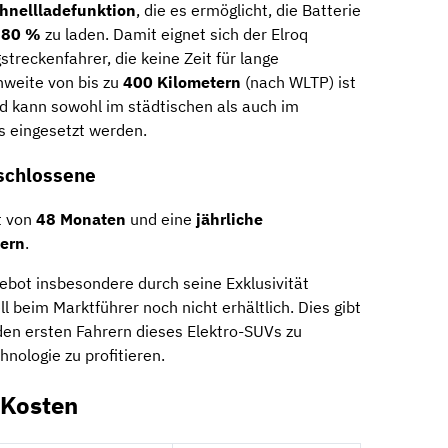
hnellladefunktion
, die es ermöglicht, die Batterie
 80 %
zu laden. Damit eignet sich der Elroq
treckenfahrer, die keine Zeit für lange
hweite von bis zu
400 Kilometern
(nach WLTP) ist
nd kann sowohl im städtischen als auch im
s eingesetzt werden.
tschlossene
t von
48 Monaten
und eine
jährliche
tern
.
ebot insbesondere durch seine Exklusivität
ll beim Marktführer noch nicht erhältlich. Dies gibt
 den ersten Fahrern dieses Elektro-SUVs zu
nologie zu profitieren.
-Kosten