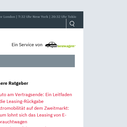
hr London | 7:32 Uhr New York | 20:32 Uhr Tokio
Ein Service von
ere Ratgeber
uto am Vertragsende: Ein Leitfaden
 die Leasing-Rückgabe
ktromobilität auf dem Zweitmarkt:
um lohnt sich das Leasing von E-
rauchtwagen