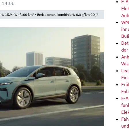
E-A
 14:06
Ele
Anh
t: 15,9 kWh/100 km* • Emissionen: kombiniert: 0,0 g/km CO
*
2
WM-
ihr
Buß
Det
der
Anh
Wis
Lea
Fin
Frü
Fah
E-A
fun
Ele
Fah
und