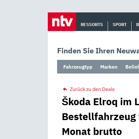
Skip
to
RESSORTS
SPORT
content
Finden Sie Ihren Neuwa
Fahrzeugtyp
Marken
Belie
Zurück zu den Deals
Škoda Elroq im L
Bestellfahrzeug 
Monat brutto