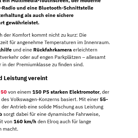
t ein
Multimedia-Touchscreen
, der moderne
-Radio
und eine
Bluetooth-Schnittstelle
terhaltung als auch eine sichere
t gewährleistet.
ch der Komfort kommt nicht zu kurz: Die
eszeit für angenehme Temperaturen im Innenraum.
hilfe
und eine
Rückfahrkamera
erleichtern
tverkehr oder auf engen Parkplätzen – allesamt
r in der Premiumklasse zu finden sind.
d Leistung vereint
 50
von einem
150 PS starken Elektromotor
, der
des Volkswagen-Konzerns basiert. Mit einer
55-
t der Antrieb eine solide Mischung aus Leistung
b
sorgt dabei für eine dynamische Fahrweise,
it von
160 km/h
den Elroq auch für lange
h macht.