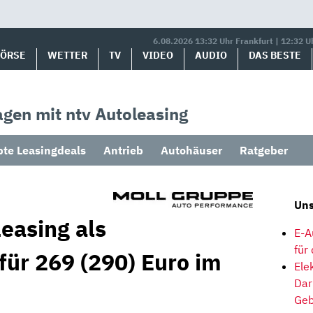
6.08.2026 13:32 Uhr Frankfurt | 12:32 U
BÖRSE
WETTER
TV
VIDEO
AUDIO
DAS BESTE
gen mit ntv Autoleasing
bte Leasingdeals
Antrieb
Autohäuser
Ratgeber
Uns
easing als
E-A
für
für 269 (290) Euro im
Ele
Dar
Geb