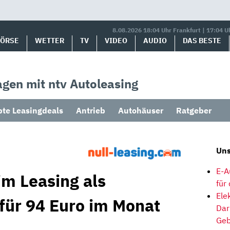
8.08.2026 18:04 Uhr Frankfurt | 17:04 U
BÖRSE
WETTER
TV
VIDEO
AUDIO
DAS BESTE
gen mit ntv Autoleasing
bte Leasingdeals
Antrieb
Autohäuser
Ratgeber
Uns
E-A
im Leasing als
für
Ele
 für 94 Euro im Monat
Dar
Geb