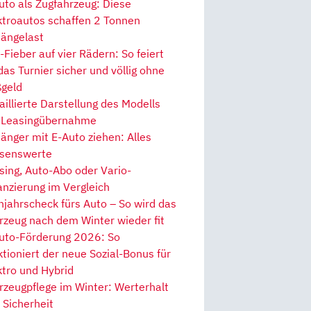
uto als Zugfahrzeug: Diese
ktroautos schaffen 2 Tonnen
ängelast
Fieber auf vier Rädern: So feiert
 das Turnier sicher und völlig ohne
geld
aillierte Darstellung des Modells
 Leasingübernahme
änger mit E-Auto ziehen: Alles
senswerte
sing, Auto-Abo oder Vario-
anzierung im Vergleich
hjahrscheck fürs Auto – So wird das
rzeug nach dem Winter wieder fit
uto-Förderung 2026: So
ktioniert der neue Sozial-Bonus für
ktro und Hybrid
rzeugpflege im Winter: Werterhalt
 Sicherheit