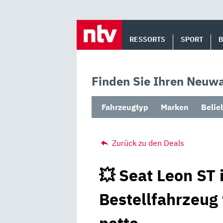
Skip
to
RESSORTS
SPORT
content
Finden Sie Ihren Neuwa
Fahrzeugtyp
Marken
Belie
Zurück zu den Deals
💥 Seat Leon ST 
Bestellfahrzeug