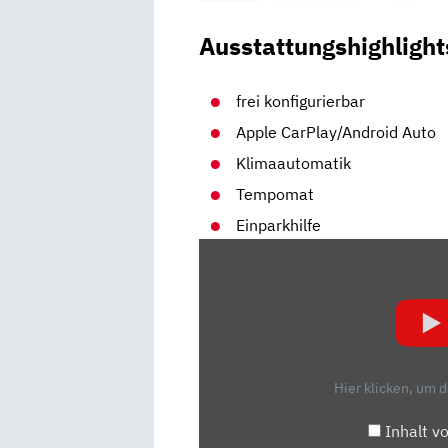
Ausstattungshighlight
frei konfigurierbar
Apple CarPlay/Android Auto
Klimaautomatik
Tempomat
Einparkhilfe
„SEAT
LEON
ST
(2020):
TEST
–
Hier klicken, um 
FAHRBERICHT
–
Inhalt v
KOMBI