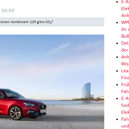
E-A
Ele
 10:03
Anh
WM-
sionen: kombiniert: 129 g/km CO
*
2
ihr
Buß
Det
der
Anh
Wis
Lea
Fin
Frü
Fah
E-A
fun
Ele
Fah
und