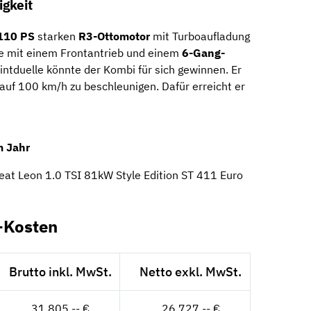
gkeit
110 PS
starken
R3-Ottomotor
mit Turboaufladung
ie mit einem Frontantrieb und einem
6-Gang-
intduelle könnte der Kombi für sich gewinnen. Er
uf 100 km/h zu beschleunigen. Dafür erreicht er
m Jahr
Seat Leon 1.0 TSI 81kW Style Edition ST 411 Euro
-Kosten
Brutto inkl. MwSt.
Netto exkl. MwSt.
31.805,-- €
26.727,-- €