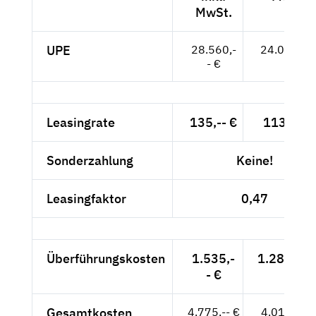
MwSt.
UPE
28.560,-
24.000,-- 
- €
Leasingrate
135,-- €
113,45 €
Sonderzahlung
Keine!
Leasingfaktor
0,47
Überführungskosten
1.535,-
1.289,92 
- €
Gesamtkosten
4.775,-- €
4.012,61 