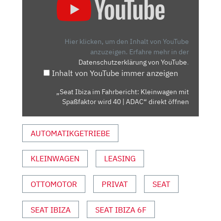
IBIZA
IM
FAHRBERICHT:
KLEINWAGEN
Hier klicken, um den Inhalt von YouTube
MIT
anzuzeigen.
Erfahre mehr in der
Datenschutzerklärung von YouTube
.
SPASSFAKTOR W
Inhalt von YouTube immer anzeigen
IRD 4
0 |
„Seat Ibiza im Fahrbericht: Kleinwagen mit
A
Spaßfaktor wird 40 | ADAC“ direkt öffnen
DAC“ V
ON Y
AUTOMATIKGETRIEBE
OUTUBE A
NZEIGEN
KLEINWAGEN
LEASING
OTTOMOTOR
PRIVAT
SEAT
SEAT IBIZA
SEAT IBIZA 6F