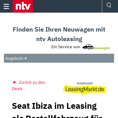
Skip
to
content
Ressorts
Sport
Finden Sie Ihren Neuwagen mit
Börse
Wetter
ntv Autoleasing
TV
Ein Service von
Video
Audio
Angebote ▾
Das Beste
Zurück zu den
Deals
Seat Ibiza im Leasing