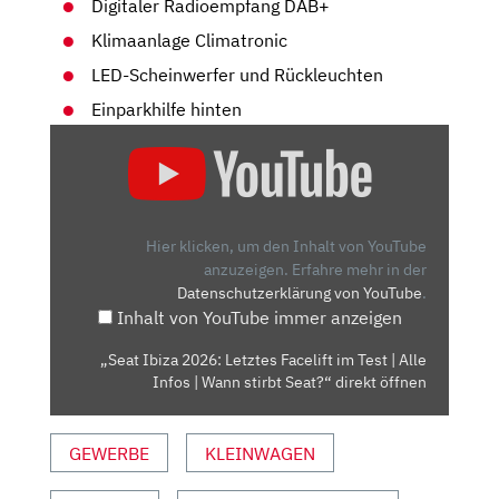
Digitaler Radioempfang DAB+
Klimaanlage Climatronic
LED-Scheinwerfer und Rückleuchten
Einparkhilfe hinten
„SEAT
IBIZA
2026:
LETZTES
FACELIFT
Hier klicken, um den Inhalt von YouTube
IM
anzuzeigen.
Erfahre mehr in der
Datenschutzerklärung von YouTube
.
TEST
Inhalt von YouTube immer anzeigen
|
ALLE
„Seat Ibiza 2026: Letztes Facelift im Test | Alle
INFOS
Infos | Wann stirbt Seat?“ direkt öffnen
|
WANN
GEWERBE
KLEINWAGEN
STIRBT
SEAT?“