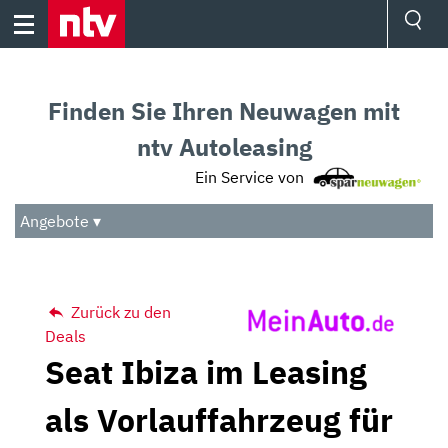
Skip
to
content
Ressorts
Sport
Finden Sie Ihren Neuwagen mit
Börse
Wetter
ntv Autoleasing
TV
Ein Service von
Video
Audio
Angebote ▾
Das Beste
Zurück zu den
Deals
Seat Ibiza im Leasing
als Vorlauffahrzeug für