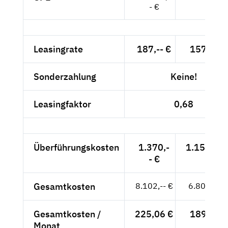
- €
Leasingrate
187,-- €
157,14 €
Sonderzahlung
Keine!
Leasingfaktor
0,68
Überführungskosten
1.370,-
1.151,26 
- €
Gesamtkosten
8.102,-- €
6.808,40 
Gesamtkosten /
225,06 €
189,12 €
Monat