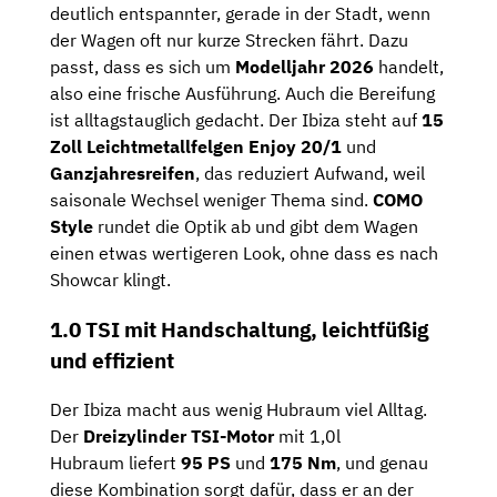
deutlich entspannter, gerade in der Stadt, wenn
der Wagen oft nur kurze Strecken fährt. Dazu
passt, dass es sich um
Modelljahr 2026
handelt,
also eine frische Ausführung. Auch die Bereifung
ist alltagstauglich gedacht. Der Ibiza steht auf
15
Zoll Leichtmetallfelgen Enjoy 20/1
und
Ganzjahresreifen
, das reduziert Aufwand, weil
saisonale Wechsel weniger Thema sind.
COMO
Style
rundet die Optik ab und gibt dem Wagen
einen etwas wertigeren Look, ohne dass es nach
Showcar klingt.
1.0 TSI mit Handschaltung, leichtfüßig
und effizient
Der Ibiza macht aus wenig Hubraum viel Alltag.
Der
Dreizylinder TSI-Motor
mit 1,0l
Hubraum liefert
95 PS
und
175 Nm
, und genau
diese Kombination sorgt dafür, dass er an der