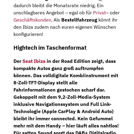
dadurch bleibt die Monatsrate niedrig. Ein
unschlagbares Angebot – egal ob für
Privat
– oder
Geschäftskunden
. Als
Bestellfahrzeug
könnt ihr
den Ibiza zudem nach euren eigenen Wünschen
konfigurieren!
Hightech im Taschenformat
Der
Seat Ibiza
in der
Road Edition
zeigt, dass
kompakte Autos ganz groß auftrumpfen
können. Das
volldigitale Kombiinstrument mit
8-Zoll-TFT-Display
stellt alle
Fahrinformationen gestochen scharf dar.
Gekoppelt mit dem
9,2-Zoll-Media-System
inklusive
Navigationssystem und Full Link-
Technologie (Apple CarPlay & Android Auto)
bleibt ihr immer connected. Kein Gefummel
mehr mit dem Handy – hier läuft alles nahtlos!
Für satten Sound sorgt das
DAB+ Digitalradio
,