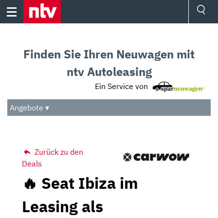
Skip
to
content
Ressorts
Sport
Finden Sie Ihren Neuwagen mit
Börse
Wetter
ntv Autoleasing
TV
Ein Service von
Video
Audio
Angebote ▾
Das Beste
Zurück zu den
Deals
🔥 Seat Ibiza im
Leasing als