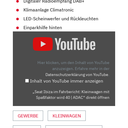
Digitaler Radioempfang DAB+
Klimaanlage Climatronic
LED-Scheinwerfer und Rückleuchten
Einparkhilfe hinten
„SEAT
IBIZA
IM
FAHRBERICHT:
KLEINWAGEN
Hier klicken, um den Inhalt von YouTube
MIT
anzuzeigen.
Erfahre mehr in der
Datenschutzerklärung von YouTube
.
SPASSFAKTOR W
Inhalt von YouTube immer anzeigen
IRD 4
0 |
„Seat Ibiza im Fahrbericht: Kleinwagen mit
A
Spaßfaktor wird 40 | ADAC“ direkt öffnen
DAC“ V
ON Y
GEWERBE
KLEINWAGEN
OUTUBE A
NZEIGEN