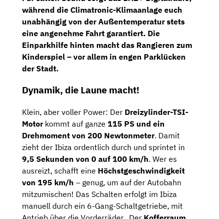
während die
Climatronic-Klimaanlage
euch
unabhängig von der Außentemperatur stets
eine angenehme Fahrt garantiert. Die
Einparkhilfe hinten
macht das Rangieren zum
Kinderspiel – vor allem in engen Parklücken
der Stadt.
Dynamik, die Laune macht!
Klein, aber voller Power: Der
Dreizylinder
-TSI-
Motor
kommt auf ganze
115 PS und ein
Drehmoment von 200 Newtonmeter
. Damit
zieht der Ibiza ordentlich durch und sprintet in
9,5 Sekunden von 0 auf 100 km/h
. Wer es
ausreizt, schafft eine
Höchstgeschwindigkeit
von 195 km/h
– genug, um auf der Autobahn
mitzumischen! Das Schalten erfolgt im Ibiza
manuell durch ein 6-Gang-Schaltgetriebe, mit
Antrieb über die Vorderräder. Der
Kofferraum