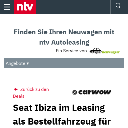
Skip
to
content
Ressorts
Sport
Finden Sie Ihren Neuwagen mit
Börse
Wetter
ntv Autoleasing
TV
Ein Service von
Video
Audio
Angebote ▾
Das Beste
Zurück zu den
Deals
Seat Ibiza im Leasing
als Bestellfahrzeug für