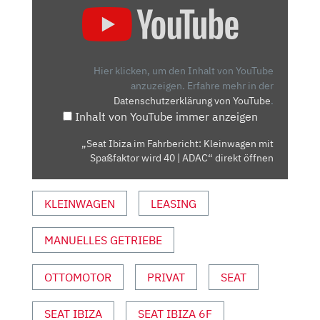
IBIZA
IM
FAHRBERICHT:
KLEINWAGEN
Hier klicken, um den Inhalt von YouTube
MIT
anzuzeigen.
Erfahre mehr in der
Datenschutzerklärung von YouTube
.
SPASSFAKTOR W
Inhalt von YouTube immer anzeigen
IRD 4
0 |
„Seat Ibiza im Fahrbericht: Kleinwagen mit
A
Spaßfaktor wird 40 | ADAC“ direkt öffnen
DAC“ V
ON Y
KLEINWAGEN
LEASING
OUTUBE A
NZEIGEN
MANUELLES GETRIEBE
OTTOMOTOR
PRIVAT
SEAT
SEAT IBIZA
SEAT IBIZA 6F