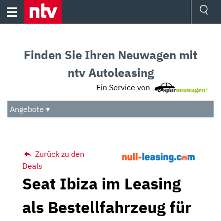
Skip
to
content
Ressorts
Sport
Finden Sie Ihren Neuwagen mit
Börse
Wetter
ntv Autoleasing
TV
Ein Service von
Video
Audio
Angebote ▾
Das Beste
Zurück zu den
Deals
Seat Ibiza im Leasing
als Bestellfahrzeug für