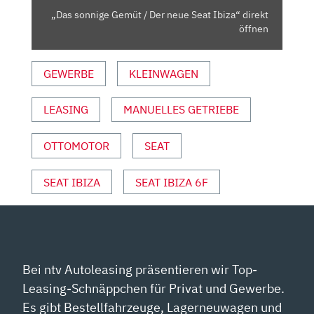
VON
„Das sonnige Gemüt / Der neue Seat Ibiza“ direkt
YOUTUBE
öffnen
ANZEIGEN
GEWERBE
KLEINWAGEN
LEASING
MANUELLES GETRIEBE
OTTOMOTOR
SEAT
SEAT IBIZA
SEAT IBIZA 6F
Bei ntv Autoleasing präsentieren wir Top-
Leasing-Schnäppchen für Privat und Gewerbe.
Es gibt Bestellfahrzeuge, Lagerneuwagen und