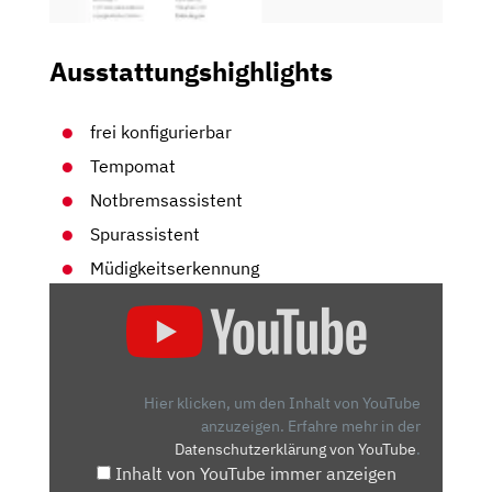
Ausstattungshighlights
frei konfigurierbar
Tempomat
Notbremsassistent
Spurassistent
Müdigkeitserkennung
„DAS
SONNIGE
GEMÜT
/
DER
Hier klicken, um den Inhalt von YouTube
NEUE
anzuzeigen.
Erfahre mehr in der
Datenschutzerklärung von YouTube
.
SEAT
Inhalt von YouTube immer anzeigen
IBIZA“