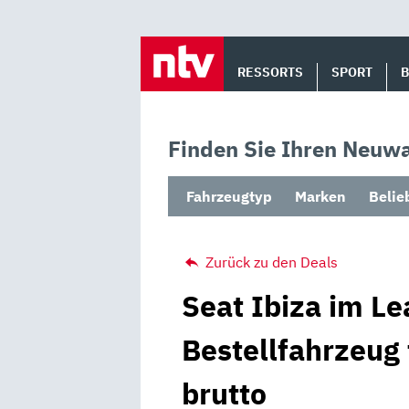
Skip
to
RESSORTS
SPORT
content
Finden Sie Ihren Neuwa
Fahrzeugtyp
Marken
Belie
Zurück zu den Deals
Seat Ibiza im Le
Bestellfahrzeug
brutto