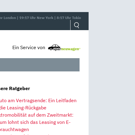
hr London | 19:17 Uhr New York | 8:17 Uhr Tokio
Ein Service von
ere Ratgeber
uto am Vertragsende: Ein Leitfaden
 die Leasing-Rückgabe
ktromobilität auf dem Zweitmarkt:
um lohnt sich das Leasing von E-
rauchtwagen