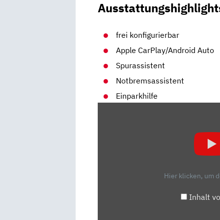
Ausstattungshighlight
frei konfigurierbar
Apple CarPlay/Android Auto
Spurassistent
Notbremsassistent
Einparkhilfe
„VW
POLO
VS.
SEAT
IBIZA
(2017)
Hier klicken, um 
TEST/REVIEW/DETAILS“
VON
Inhalt v
YOUTUBE
ANZEIGEN