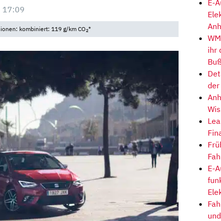
E-A
 17:09
Ele
Anh
sionen: kombiniert: 119 g/km CO
*
2
WM-
ihr
Buß
Det
der
Anh
Wis
Lea
Fin
Frü
Fah
E-A
fun
Ele
Fah
und