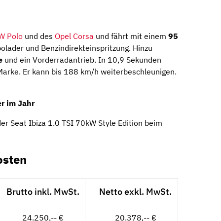
W Polo
und des
Opel Corsa
und fährt mit einem
95
olader und Benzindirekteinspritzung. Hinzu
e
und ein Vorderradantrieb. In 10,9 Sekunden
Marke. Er kann bis 188 km/h weiterbeschleunigen.
r im Jahr
er Seat Ibiza 1.0 TSI 70kW Style Edition beim
osten
Brutto inkl. MwSt.
Netto exkl. MwSt.
24.250,-- €
20.378,-- €