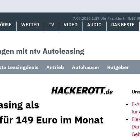
7.08.2026 1:17 Uhr Frankfurt | 0:17 U
BÖRSE
WETTER
TV
VIDEO
AUDIO
DAS BESTE
gen mit ntv Autoleasing
bte Leasingdeals
Antrieb
Autohäuser
Ratgeber
Uns
asing als
E-A
für
 für 149 Euro im Monat
Ele
Dar
Geb