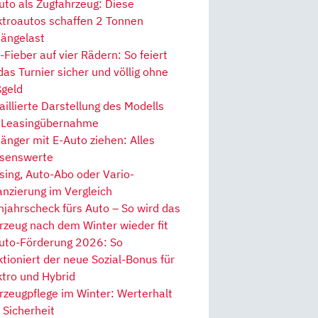
uto als Zugfahrzeug: Diese
ktroautos schaffen 2 Tonnen
ängelast
Fieber auf vier Rädern: So feiert
 das Turnier sicher und völlig ohne
geld
aillierte Darstellung des Modells
 Leasingübernahme
änger mit E-Auto ziehen: Alles
senswerte
sing, Auto-Abo oder Vario-
anzierung im Vergleich
hjahrscheck fürs Auto – So wird das
rzeug nach dem Winter wieder fit
uto-Förderung 2026: So
ktioniert der neue Sozial-Bonus für
ktro und Hybrid
rzeugpflege im Winter: Werterhalt
 Sicherheit