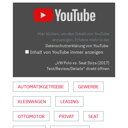
„VW
POLO
VS.
SEAT
IBIZA
Hier klicken, um den Inhalt von YouTube
(2017)
anzuzeigen.
Erfahre mehr in der
Datenschutzerklärung von YouTube
.
TEST/REVIEW/DETAILS“
Inhalt von YouTube immer anzeigen
VON
YOUTUBE
„VW Polo vs. Seat Ibiza (2017)
ANZEIGEN
Test/Review/Details“ direkt öffnen
AUTOMATIKGETRIEBE
GEWERBE
KLEINWAGEN
LEASING
OTTOMOTOR
PRIVAT
SEAT