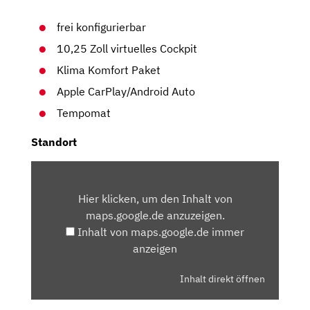
frei konfigurierbar
10,25 Zoll virtuelles Cockpit
Klima Komfort Paket
Apple CarPlay/Android Auto
Tempomat
Standort
INHALT
VON
Hier klicken, um den Inhalt von
MAPS.GOOGLE.DE
maps.google.de anzuzeigen.
ANZEIGEN
Inhalt von maps.google.de immer
anzeigen
Inhalt direkt öffnen