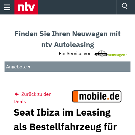
Skip
to
content
Ressorts
Sport
Finden Sie Ihren Neuwagen mit
Börse
Wetter
ntv Autoleasing
TV
Ein Service von
Video
Audio
Angebote ▾
Das Beste
Zurück zu den
Deals
Seat Ibiza im Leasing
als Bestellfahrzeug für