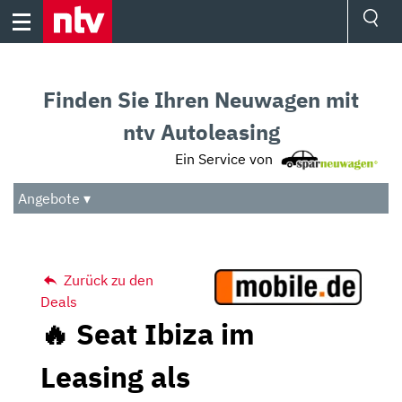
Skip
to
content
Ressorts
Sport
Finden Sie Ihren Neuwagen mit
Börse
Wetter
ntv Autoleasing
TV
Ein Service von
Video
Audio
Angebote ▾
Das Beste
Zurück zu den
Deals
🔥 Seat Ibiza im
Leasing als