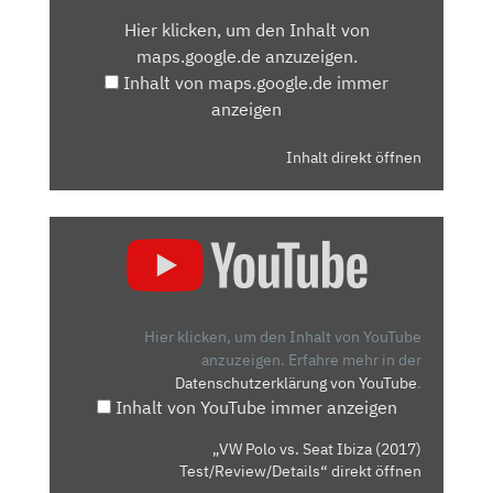
VON
Hier klicken, um den Inhalt von
MAPS.GOOGLE.DE
maps.google.de anzuzeigen.
ANZEIGEN
Inhalt von maps.google.de immer
anzeigen
Inhalt direkt öffnen
„VW
POLO
VS.
SEAT
IBIZA
Hier klicken, um den Inhalt von YouTube
(2017)
anzuzeigen.
Erfahre mehr in der
Datenschutzerklärung von YouTube
.
TEST/REVIEW/DETAILS“
Inhalt von YouTube immer anzeigen
VON
YOUTUBE
„VW Polo vs. Seat Ibiza (2017)
ANZEIGEN
Test/Review/Details“ direkt öffnen