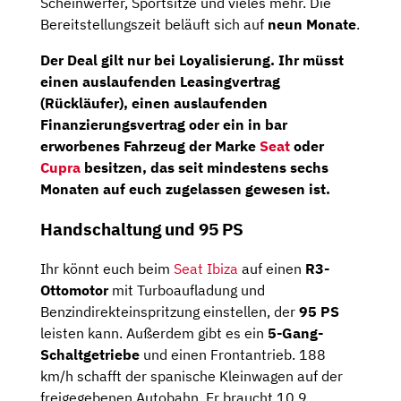
Scheinwerfer, Sportsitze und vieles mehr. Die
Bereitstellungszeit beläuft sich auf
neun Monate
.
Der Deal gilt nur bei
Loyalisierung
. Ihr müsst
einen auslaufenden Leasingvertrag
(Rückläufer), einen auslaufenden
Finanzierungsvertrag oder ein in bar
erworbenes Fahrzeug der Marke
Seat
oder
Cupra
besitzen, das seit mindestens sechs
Monaten auf euch zugelassen gewesen ist.
Handschaltung und 95 PS
Ihr könnt euch beim
Seat Ibiza
auf einen
R3-
Ottomotor
mit Turboaufladung und
Benzindirekteinspritzung einstellen, der
95 PS
leisten kann. Außerdem gibt es ein
5-Gang-
Schaltgetriebe
und einen Frontantrieb. 188
km/h schafft der spanische Kleinwagen auf der
freigegebenen Autobahn. Er braucht 10,9