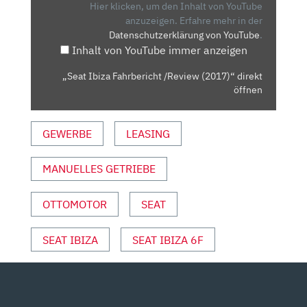
(2017)“
Hier klicken, um den Inhalt von YouTube
VON
anzuzeigen.
Erfahre mehr in der
Datenschutzerklärung von YouTube
.
YOUTUBE
Inhalt von YouTube immer anzeigen
ANZEIGEN
„Seat Ibiza Fahrbericht /Review (2017)“ direkt
öffnen
GEWERBE
LEASING
MANUELLES GETRIEBE
OTTOMOTOR
SEAT
SEAT IBIZA
SEAT IBIZA 6F