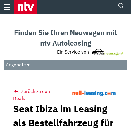
Skip
to
content
Ressorts
Sport
Finden Sie Ihren Neuwagen mit
Börse
Wetter
ntv Autoleasing
TV
Ein Service von
Video
Audio
Angebote ▾
Das Beste
Zurück zu den
Deals
Seat Ibiza im Leasing
als Bestellfahrzeug für