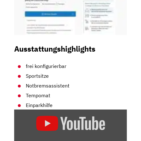
Ausstattungshighlights
frei konfigurierbar
Sportsitze
Notbremsassistent
Tempomat
Einparkhilfe
„SEAT
IBIZA
FAHRBERICHT
/REVIEW