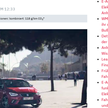
E-A
Ele
UM 12:33
Anh
WM-
sionen: kombiniert: 118 g/km CO
*
2
ihr
Buß
Det
der
Anh
Wis
Lea
Fin
Frü
Fah
E-A
fun
Ele
Fah
und