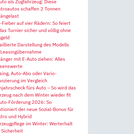
uto als Zugfahrzeug: Diese
ktroautos schaffen 2 Tonnen
ängelast
Fieber auf vier Rädern: So feiert
 das Turnier sicher und völlig ohne
geld
aillierte Darstellung des Modells
 Leasingübernahme
änger mit E-Auto ziehen: Alles
senswerte
sing, Auto-Abo oder Vario-
anzierung im Vergleich
hjahrscheck fürs Auto – So wird das
rzeug nach dem Winter wieder fit
uto-Förderung 2026: So
ktioniert der neue Sozial-Bonus für
ktro und Hybrid
rzeugpflege im Winter: Werterhalt
 Sicherheit