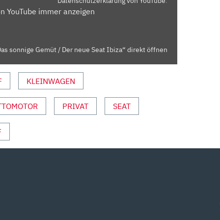
Datenschutzerklärung von YouTube
.
on YouTube immer anzeigen
as sonnige Gemüt / Der neue Seat Ibiza“ direkt öffnen
F
KLEINWAGEN
TTOMOTOR
PRIVAT
SEAT
F