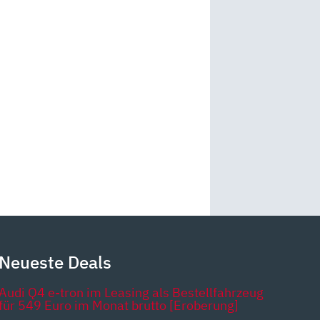
Neueste Deals
Audi Q4 e-tron im Leasing als Bestellfahrzeug
für 549 Euro im Monat brutto [Eroberung]