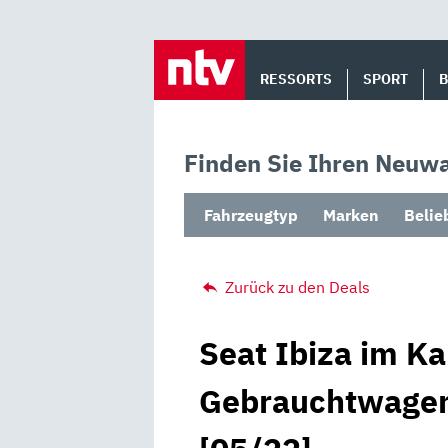
Skip
to
RESSORTS
SPORT
content
Finden Sie Ihren Neuwa
Fahrzeugtyp
Marken
Belie
Zurück zu den Deals
Seat Ibiza im Ka
Gebrauchtwagen 