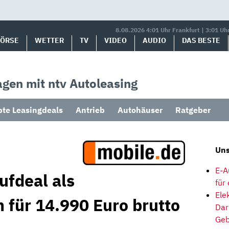
8.08.2026 4:01 Uhr Frankfurt | 3:01 Uh
BÖRSE
WETTER
TV
VIDEO
AUDIO
DAS BESTE
gen mit ntv Autoleasing
bte Leasingdeals
Antrieb
Autohäuser
Ratgeber
Uns
E-A
ufdeal als
für
Ele
für 14.990 Euro brutto
Dar
Geb