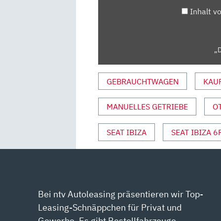
IBIZA“
Inhalt v
VON
YOUTUBE
ANZEIGEN
„D
GEBRAUCHTWAGEN
KAU
MANUELLES GETRIEBE
O
SEAT IBIZA
SEAT IBIZA 6
Bei ntv Autoleasing präsentieren wir Top-
Leasing-Schnäppchen für Privat und
Gewerbe. Es gibt Bestellfahrzeuge,