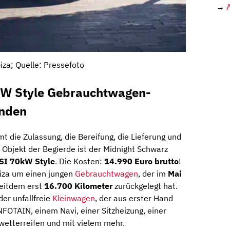
→
iza; Quelle: Pressefoto
0kW Style Gebrauchtwagen-
unden
t die Zulassung, die Bereifung, die Lieferung und
 Objekt der Begierde ist der Midnight Schwarz
TSI 70kW Style
. Die Kosten:
14.990 Euro brutto
!
biza um einen jungen
Gebrauchtwagen
, der im
Mai
seitdem erst
16.700 Kilometer
zurückgelegt hat.
er unfallfreie
Kleinwagen
, der aus erster Hand
FOTAIN, einem Navi, einer Sitzheizung, einer
wetterreifen und mit vielem mehr.