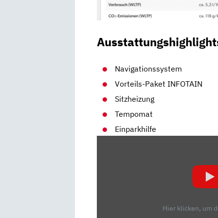
Ausstattungshighlight
Navigationssystem
Vorteils-Paket INFOTAIN
Sitzheizung
Tempomat
Einparkhilfe
„DAS
SONNIGE
GEMÜT
/
DER
NEUE
Hier klicken, um 
SEAT