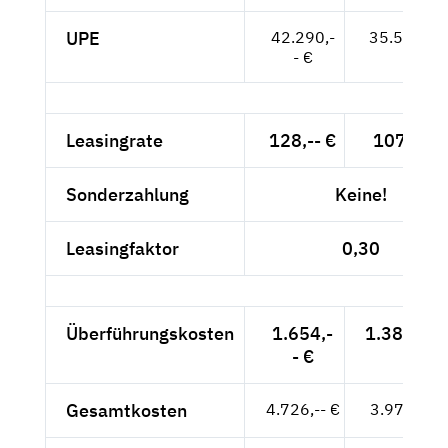
UPE
42.290,-
35.538,-- 
- €
Leasingrate
128,-- €
107,56 €
Sonderzahlung
Keine!
Leasingfaktor
0,30
Überführungskosten
1.654,-
1.389,92 
- €
Gesamtkosten
4.726,-- €
3.971,43 