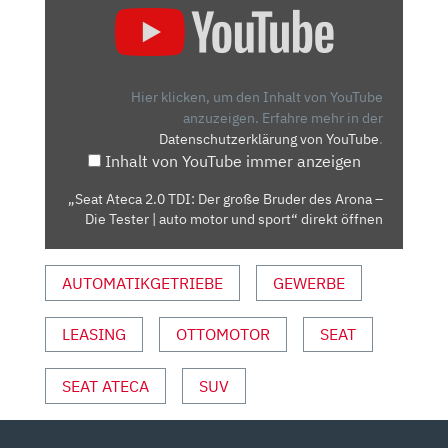
ATECA
2.0
TDI:
DER
Hier klicken, um den Inhalt von YouTube
GROSSE B
anzuzeigen.
Erfahre mehr in der
Datenschutzerklärung von YouTube
.
RUDER D
Inhalt von YouTube immer anzeigen
ES A
RONA –
„Seat Ateca 2.0 TDI: Der große Bruder des Arona –
D
Die Tester | auto motor und sport“ direkt öffnen
IE T
ESTER |
AUTOMATIKGETRIEBE
GEWERBE
A
UTO M
OTOR U
LEASING
OTTOMOTOR
SEAT
ND S
PORT“ V
SEAT ATECA
SUV
ON Y
OUTUBE A