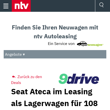
Skip
to
content
Ressorts
Sport
Finden Sie Ihren Neuwagen mit
Börse
Wetter
ntv Autoleasing
TV
Ein Service von
Video
Audio
Angebote ▾
Das Beste
Zurück zu den
Deals
Seat Ateca im Leasing
als Lagerwagen für 108