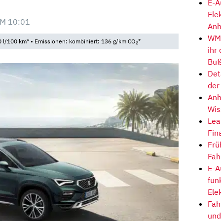
E-A
Ele
M 10:01
Anh
WM-
 l/100 km* • Emissionen: kombiniert: 136 g/km CO
*
2
ihr
Buß
Det
der
Anh
Wis
Lea
Fin
Frü
Fah
E-A
fun
Ele
Fah
und