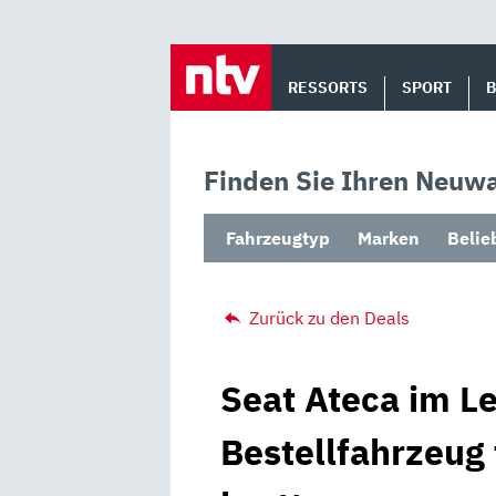
Skip
to
RESSORTS
SPORT
content
Finden Sie Ihren Neuwa
Fahrzeugtyp
Marken
Belie
Zurück zu den Deals
Seat Ateca im Le
Bestellfahrzeug