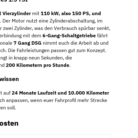
I Vierzylinder
mit
110 kW, also 150 PS, und
. Der Motor nutzt eine Zylinderabschaltung, im
ur zwei Zylinder, was den Verbrauch spürbar senkt,
 Verbindung mit dem
6-Gang-Schaltgetriebe
fährt
tionale
7 Gang DSG
nimmt euch die Arbeit ab und
eich. Die Fahrleistungen passen gut zum Konzept.
lingt in knapp neun Sekunden, die
und
200 Kilometern pro Stunde
.
ewissen
st auf
24 Monate Laufzeit und 10.000 Kilometer
ich anpassen, wenn euer Fahrprofil mehr Strecke
en soll.
Kosten