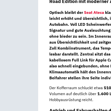
Road Edition mit moderner 
Optisch bleibt der
Seat Ateca
kla
leicht erhöht und übersichtlich,
Autobahn.
Voll LED Scheinwerfe
Signatur und gute Ausleuchtung b
ohne bieder zu sein. Im Innenra
aus Übersichtlichkeit und zeitge
Zoll Kombiinstrument
, das Temp
lesbar darstellt. Zentral sitzt da
kabellosem Full Link für Apple 
also schnell eingebunden, ohne
Klimaautomatik
hält den Innenr
Beifahrer stellen ihre Seite indiv
Der Kofferraum schluckt etwa
510
Volumen auf deutlich über
1.600 L
Hobbyausrüstung reicht.
Antrieb und Fahrverhalten d