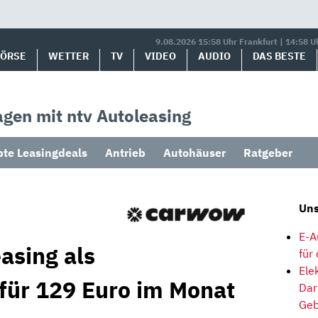
9.08.2026 15:58 Uhr Frankfurt | 14:58 U
BÖRSE
WETTER
TV
VIDEO
AUDIO
DAS BESTE
gen mit ntv Autoleasing
bte Leasingdeals
Antrieb
Autohäuser
Ratgeber
Uns
E-A
asing als
für
Ele
 für 129 Euro im Monat
Dar
Geb