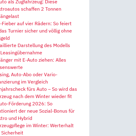
uto als Zugfahrzeug: Diese
ktroautos schaffen 2 Tonnen
ängelast
Fieber auf vier Rädern: So feiert
 das Turnier sicher und völlig ohne
geld
aillierte Darstellung des Modells
 Leasingübernahme
änger mit E-Auto ziehen: Alles
senswerte
sing, Auto-Abo oder Vario-
anzierung im Vergleich
hjahrscheck fürs Auto – So wird das
rzeug nach dem Winter wieder fit
uto-Förderung 2026: So
ktioniert der neue Sozial-Bonus für
ktro und Hybrid
rzeugpflege im Winter: Werterhalt
 Sicherheit