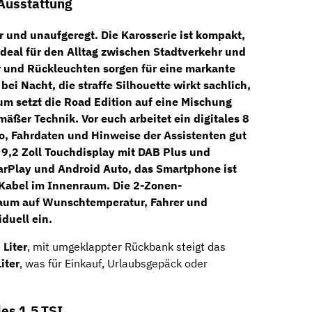
Ausstattung
r und unaufgeregt. Die Karosserie ist kompakt,
 ideal für den Alltag zwischen Stadtverkehr und
r und Rückleuchten
sorgen für eine markante
ei Nacht, die straffe Silhouette wirkt sachlich,
um setzt die Road Edition auf eine Mischung
mäßer Technik. Vor euch arbeitet ein
digitales 8
o, Fahrdaten und Hinweise der Assistenten gut
s
9,2 Zoll Touchdisplay
mit DAB Plus und
CarPlay und Android Auto
, das Smartphone ist
 Kabel im Innenraum. Die
2-Zonen-
aum auf Wunschtemperatur, Fahrer und
iduell ein.
 Liter
, mit umgeklappter Rückbank steigt das
iter
, was für Einkauf, Urlaubsgepäck oder
es 1.5 TSI