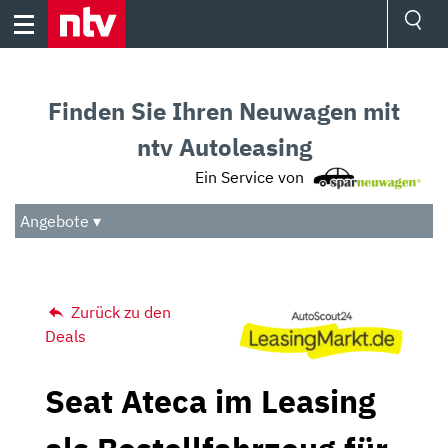
Skip
to
content
Ressorts
Sport
Finden Sie Ihren Neuwagen mit
Börse
Wetter
ntv Autoleasing
TV
Ein Service von
Video
Audio
Angebote ▾
Das Beste
Zurück zu den
Deals
Seat Ateca im Leasing