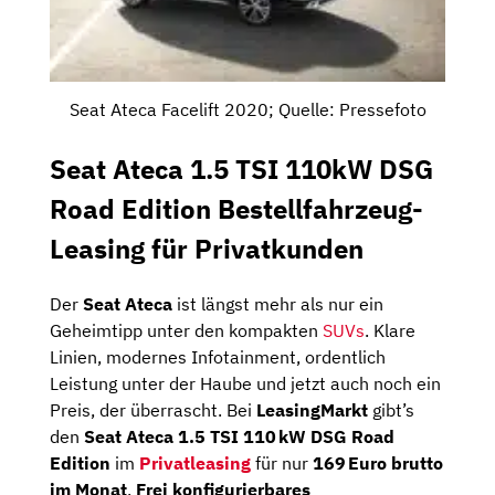
Seat Ateca Facelift 2020; Quelle: Pressefoto
Seat Ateca 1.5 TSI 110kW DSG
Road Edition Bestellfahrzeug-
Leasing für Privatkunden
Der
Seat
Ateca
ist
längst
mehr
als
nur
ein
Geheimtipp
unter
den
kompakten
SUVs
.
Klare
Linien,
modernes
Infotainment,
ordentlich
Leistung
unter
der
Haube
und
jetzt
auch
noch
ein
Preis,
der
überrascht.
Bei
LeasingMarkt
gibt’s
den
Seat
Ateca
1.5
TSI
110 kW
DSG
Road
Edition
im
Privatleasing
für
nur
169 Euro
brutto
im
Monat
.
Frei
konfigurierbares