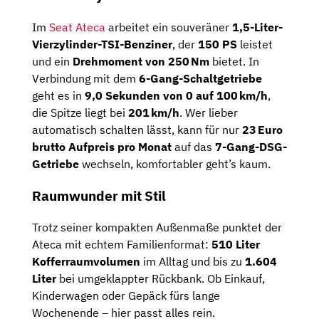
Im
Seat
Ateca
arbeitet
ein
souveräner
1,5-
Liter-
Vierzylinder-
TSI-
Benziner
,
der
150
PS
leistet
und
ein
Drehmoment
von
250 Nm
bietet.
In
Verbindung
mit
dem
6-
Gang-
Schaltgetriebe
geht
es
in
9,0
Sekunden
von
0
auf
100 km/
h
,
die
Spitze
liegt
bei
201 km/
h
.
Wer
lieber
automatisch
schalten
lässt,
kann
für
nur
23 Euro
brutto
Aufpreis
pro
Monat
auf
das
7-
Gang-
DSG-
Getriebe
wechseln,
komfortabler
geht’s
kaum.
Raumwunder
mit
Stil
Trotz
seiner
kompakten
Außenmaße
punktet
der
Ateca
mit
echtem
Familienformat:
510
Liter
Kofferraumvolumen
im
Alltag
und
bis
zu
1.604
Liter
bei
umgeklappter
Rückbank.
Ob
Einkauf,
Kinderwagen
oder
Gepäck
fürs
lange
Wochenende –
hier
passt
alles
rein.