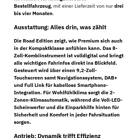
Bestellfahrzeug
,
mit
einer
Lieferzeit
von
nur
drei
bis
vier
Monaten
.
Ausstattung:
Alles
drin,
was
zählt
Die
Road
Edition
zeigt,
wie
Premium
sich
auch
in
der
Kompaktklasse
anfühlen
kann.
Das
8-
Zoll-
Kombiinstrument
ist
volldigital
und
bringt
alle
wichtigen
Fahrinfos
direkt
ins
Blickfeld.
Gesteuert
wird
über
einen
9,2-
Zoll-
Touchscreen
samt
Navigationssystem
,
DAB+
und
Full
Link
für
kabellose
Smartphone-
Integration.
Für
Wohlfühlklima
sorgt
die
2-
Zonen-
Klimaautomatik
,
während
die
Voll-
LED-
Scheinwerfer
und
die
Einparkhilfe
hinten
für
Sicherheit
und
Komfort
in
jeder
Fahrsituation
sorgen.
Antrieb:
Dynamik
trifft
Effizienz