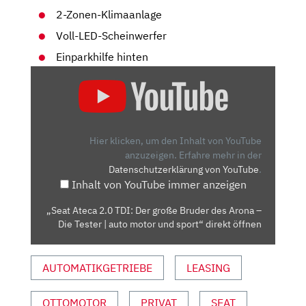
2-Zonen-Klimaanlage
Voll-LED-Scheinwerfer
Einparkhilfe hinten
„SEAT
ATECA
2.0
TDI:
DER
Hier klicken, um den Inhalt von YouTube
GROSSE B
anzuzeigen.
Erfahre mehr in der
Datenschutzerklärung von YouTube
.
RUDER D
Inhalt von YouTube immer anzeigen
ES A
RONA –
„Seat Ateca 2.0 TDI: Der große Bruder des Arona –
D
Die Tester | auto motor und sport“ direkt öffnen
IE T
ESTER |
AUTOMATIKGETRIEBE
LEASING
A
UTO M
OTOR U
OTTOMOTOR
PRIVAT
SEAT