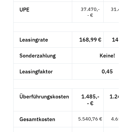
UPE
37.470,-
31.487,--
- €
Leasingrate
168,99 €
142,01 
Sonderzahlung
Keine!
Leasingfaktor
0,45
Überführungskosten
1.485,-
1.247,90
- €
Gesamtkosten
5.540,76 €
4.656,10