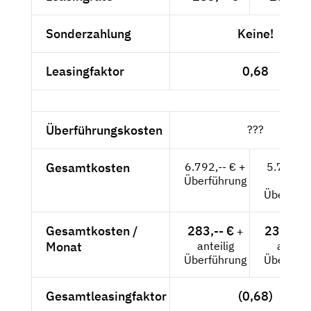
Sonderzahlung
Keine!
Leasingfaktor
0,68
Überführungskosten
???
Gesamtkosten
6.792,-- € +
5.707,5
Überführung
+
Überführ
Gesamtkosten /
283,-- €
237,82 
+
Monat
anteilig
anteili
Überführung
Überführ
Gesamtleasingfaktor
(0,68)