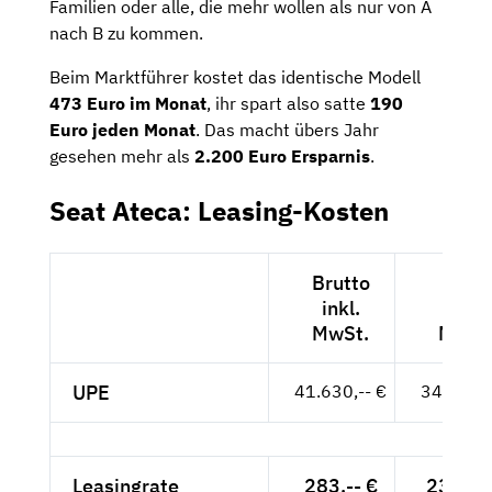
Familien oder alle, die mehr wollen als nur von A
nach B zu kommen.
Beim Marktführer kostet das identische Modell
473 Euro im Monat
, ihr spart also satte
190
Euro jeden Monat
. Das macht übers Jahr
gesehen mehr als
2.200 Euro Ersparnis
.
Seat Ateca: Leasing-Kosten
Brutto
Nett
inkl.
exkl.
MwSt.
MwSt
UPE
41.630,-- €
34.983,-
Leasingrate
283,-- €
237,82