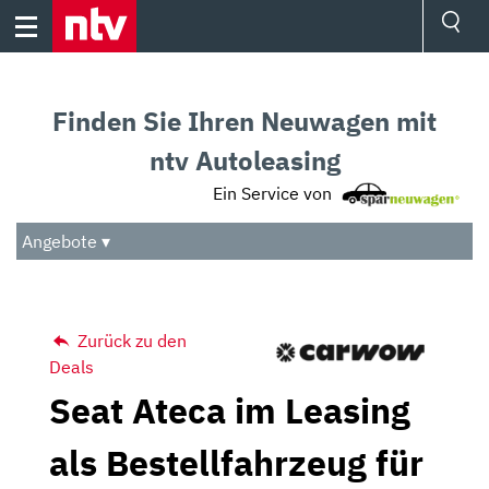
Skip
to
content
Ressorts
Sport
Finden Sie Ihren Neuwagen mit
Börse
Wetter
ntv Autoleasing
TV
Ein Service von
Video
Audio
Angebote ▾
Das Beste
Zurück zu den
Deals
Seat Ateca im Leasing
als Bestellfahrzeug für