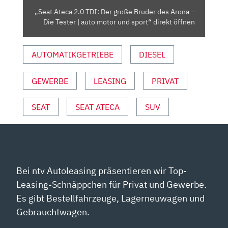
RONA –
„Seat Ateca 2.0 TDI: Der große Bruder des Arona –
D
Die Tester | auto motor und sport“ direkt öffnen
IE T
ESTER |
AUTOMATIKGETRIEBE
DIESEL
A
UTO M
OTOR U
GEWERBE
LEASING
PRIVAT
ND S
PORT“ V
SEAT
SEAT ATECA
SUV
ON Y
OUTUBE A
NZEIGEN
Bei ntv Autoleasing präsentieren wir Top-
Leasing-Schnäppchen für Privat und Gewerbe.
Es gibt Bestellfahrzeuge, Lagerneuwagen und
Gebrauchtwagen.