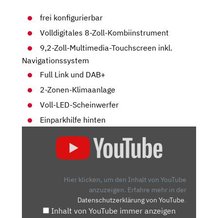
frei konfigurierbar
Volldigitales 8-Zoll-Kombiinstrument
9,2-Zoll-Multimedia-Touchscreen inkl.
Navigationssystem
Full Link und DAB+
2-Zonen-Klimaanlage
Voll-LED-Scheinwerfer
Einparkhilfe hinten
„SEAT
ATECA
2.0
TDI:
DER
Hier klicken, um den Inhalt von YouTube
GROSSE B
anzuzeigen.
Erfahre mehr in der
Datenschutzerklärung von YouTube
.
RUDER D
Inhalt von YouTube immer anzeigen
ES A