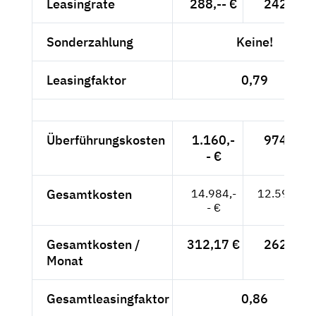
Leasingrate
288,-- €
242,02 
Sonderzahlung
Keine!
Leasingfaktor
0,79
Überführungskosten
1.160,-
974,79 
- €
Gesamtkosten
14.984,-
12.591,60
- €
Gesamtkosten /
312,17 €
262,32 
Monat
Gesamtleasingfaktor
0,86