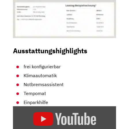
Ausstattungshighlights
frei konfigurierbar
Klimaautomatik
Notbremsassistent
Tempomat
Einparkhilfe
„SEAT
ATECA
2.0