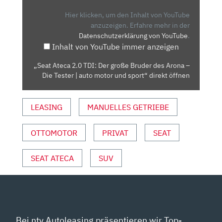
TDI:
DER
Hier klicken, um den Inhalt von YouTube
GROSSE B
anzuzeigen.
Erfahre mehr in der
Datenschutzerklärung von YouTube
.
RUDER D
Inhalt von YouTube immer anzeigen
ES A
RONA –
„Seat Ateca 2.0 TDI: Der große Bruder des Arona –
D
Die Tester | auto motor und sport“ direkt öffnen
IE T
ESTER |
LEASING
MANUELLES GETRIEBE
A
UTO M
OTOR U
OTTOMOTOR
PRIVAT
SEAT
ND S
PORT“ V
SEAT ATECA
SUV
ON Y
OUTUBE A
NZEIGEN
Bei ntv Autoleasing präsentieren wir Top-