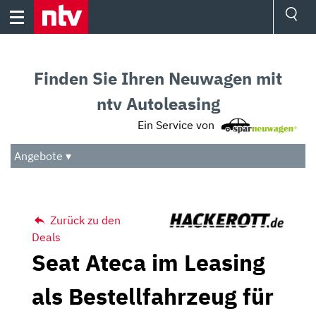
Skip
to
content
Ressorts
Sport
Finden Sie Ihren Neuwagen mit
Börse
Wetter
ntv Autoleasing
TV
Ein Service von
Video
Audio
Angebote ▾
Das Beste
Zurück zu den
Deals
Seat Ateca im Leasing
als Bestellfahrzeug für