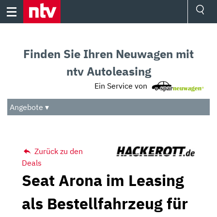
Skip
to
content
Ressorts
Sport
Finden Sie Ihren Neuwagen mit
Börse
Wetter
ntv Autoleasing
TV
Ein Service von
Video
Audio
Angebote ▾
Das Beste
Zurück zu den
Deals
Seat Arona im Leasing
als Bestellfahrzeug für