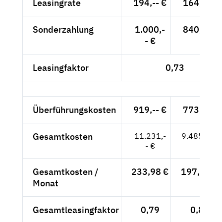
Leasingrate
194,-- €
164,-- €
Sonderzahlung
1.000,-
840,-- €
- €
Leasingfaktor
0,73
Überführungskosten
919,-- €
773,-- €
Gesamtkosten
11.231,-
9.485,-- €
- €
Gesamtkosten /
233,98 €
197,60 €
Monat
Gesamtleasingfaktor
0,79
0,80