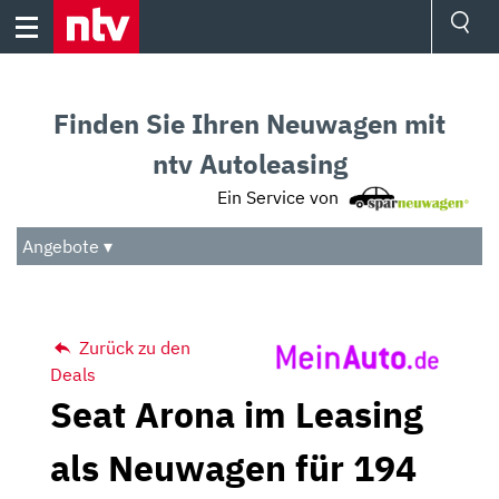
Skip
to
content
Ressorts
Sport
Finden Sie Ihren Neuwagen mit
Börse
Wetter
ntv Autoleasing
TV
Ein Service von
Video
Audio
Angebote ▾
Das Beste
Zurück zu den
Deals
Seat Arona im Leasing
als Neuwagen für 194