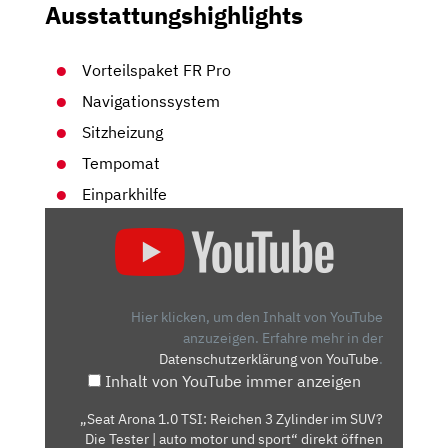
Ausstattungshighlights
Vorteilspaket FR Pro
Navigationssystem
Sitzheizung
Tempomat
Einparkhilfe
„SEAT
ARONA
1.0
TSI:
REICHEN
Hier klicken, um den Inhalt von YouTube
3
anzuzeigen.
Erfahre mehr in der
Datenschutzerklärung von YouTube
.
ZYLINDER
Inhalt von YouTube immer anzeigen
IM
SUV?
„Seat Arona 1.0 TSI: Reichen 3 Zylinder im SUV?
DIE
Die Tester | auto motor und sport“ direkt öffnen