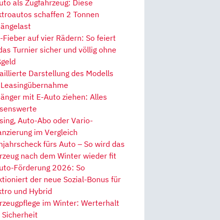
uto als Zugfahrzeug: Diese
ktroautos schaffen 2 Tonnen
ängelast
Fieber auf vier Rädern: So feiert
 das Turnier sicher und völlig ohne
geld
aillierte Darstellung des Modells
 Leasingübernahme
änger mit E-Auto ziehen: Alles
senswerte
sing, Auto-Abo oder Vario-
anzierung im Vergleich
hjahrscheck fürs Auto – So wird das
rzeug nach dem Winter wieder fit
uto-Förderung 2026: So
ktioniert der neue Sozial-Bonus für
ktro und Hybrid
rzeugpflege im Winter: Werterhalt
 Sicherheit