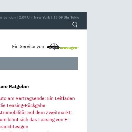
hr London | 2:09 Uhr New York | 15:09 Uhr Tokio
Ein Service von
ere Ratgeber
uto am Vertragsende: Ein Leitfaden
 die Leasing-Rückgabe
ktromobilität auf dem Zweitmarkt:
um lohnt sich das Leasing von E-
rauchtwagen