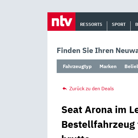
Skip
to
RESSORTS
SPORT
content
Finden Sie Ihren Neuwa
Fahrzeugtyp
Marken
Belie
Zurück zu den Deals
Seat Arona im Le
Bestellfahrzeug