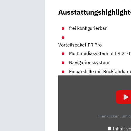
Ausstattungshighlight
frei konfigurierbar
Vorteilspaket FR Pro
Multimediasystem mit 9,2″-
Navigationssystem
Einparkhilfe mit Rückfahrka
„SEAT
ARONA
1.0
TSI:
REICHEN
3
Hier klicken, um 
ZYLINDER
IM
Inhalt v