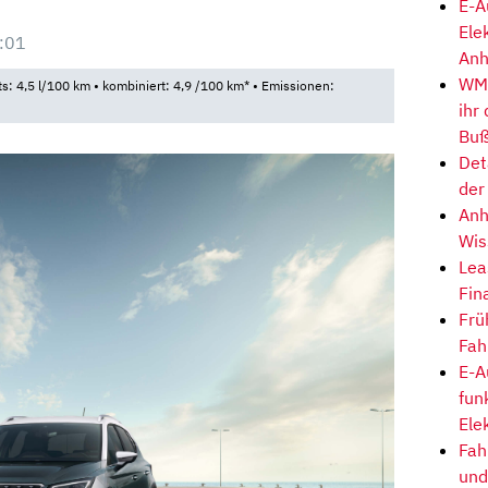
E-A
Ele
:01
Anh
WM-
ts: 4,5 l/100 km • kombiniert: 4,9 /100 km* • Emissionen:
ihr
Buß
Det
der
Anh
Wis
Lea
Fin
Frü
Fah
E-A
fun
Ele
Fah
und