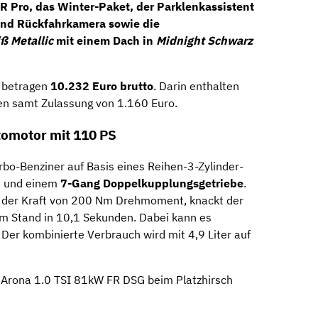
FR Pro
, das Winter-Paket, der Parklenkassistent
und
Rückfahrkamera
sowie die
 Metallic
mit einem Dach in
Midnight Schwarz
g betragen
10.232 Euro brutto
. Darin enthalten
ten samt Zulassung von 1.160 Euro.
tomotor mit 110 PS
rbo-Benziner auf Basis eines Reihen-3-Zylinder-
m und einem
7-Gang Doppelkupplungsgetriebe
.
d der Kraft von 200 Nm Drehmoment, knackt der
m Stand in 10,1 Sekunden. Dabei kann es
Der kombinierte Verbrauch wird mit 4,9 Liter auf
 Arona 1.0 TSI 81kW FR DSG beim Platzhirsch