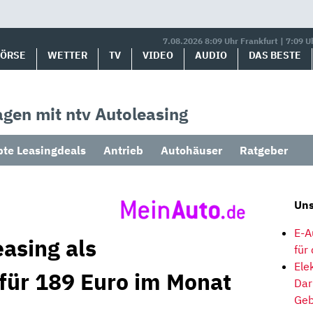
7.08.2026 8:09 Uhr Frankfurt | 7:09 U
BÖRSE
WETTER
TV
VIDEO
AUDIO
DAS BESTE
gen mit ntv Autoleasing
bte Leasingdeals
Antrieb
Autohäuser
Ratgeber
Uns
E-A
asing als
für
Ele
 für 189 Euro im Monat
Dar
Geb