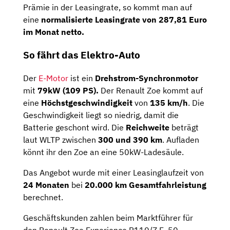
Prämie in der Leasingrate, so kommt man auf
eine
normalisierte Leasingrate von 287,81 Euro
im Monat netto.
So fährt das Elektro-Auto
Der
E-Motor
ist ein
Drehstrom-Synchronmotor
mit
79kW (109 PS).
Der Renault Zoe kommt auf
eine
Höchstgeschwindigkeit
von
135 km/h
. Die
Geschwindigkeit liegt so niedrig, damit die
Batterie geschont wird. Die
Reichweite
beträgt
laut WLTP zwischen
300 und 390 km
. Aufladen
könnt ihr den Zoe an eine 50kW-Ladesäule.
Das Angebot wurde mit einer Leasinglaufzeit von
24
Monaten
bei
20.000 km Gesamtfahrleistung
berechnet.
Geschäftskunden zahlen beim Marktführer für
den Renault Zoe Experience R110/Z.E. 50