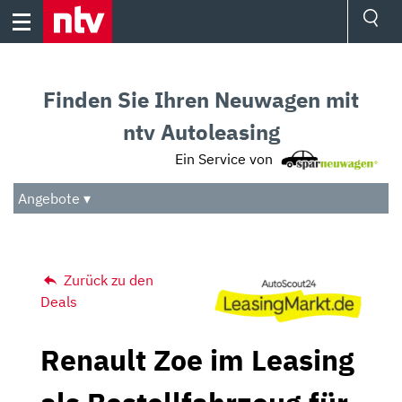
Skip
to
content
Ressorts
Sport
Finden Sie Ihren Neuwagen mit
Börse
Wetter
ntv Autoleasing
TV
Ein Service von
Video
Audio
Angebote ▾
Das Beste
Zurück zu den
Deals
Renault Zoe im Leasing