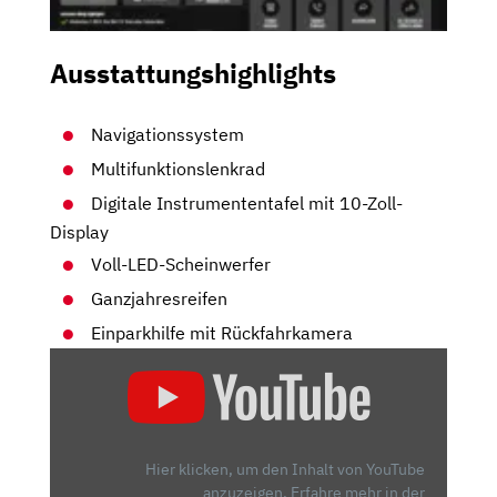
Ausstattungshighlights
Navigationssystem
Multifunktionslenkrad
Digitale Instrumententafel mit 10-Zoll-
Display
Voll-LED-Scheinwerfer
Ganzjahresreifen
Einparkhilfe mit Rückfahrkamera
„ENDLICH:
EIN
ELEKTROAUTO
FÜR
ALLE!
Hier klicken, um den Inhalt von YouTube
–
anzuzeigen.
Erfahre mehr in der