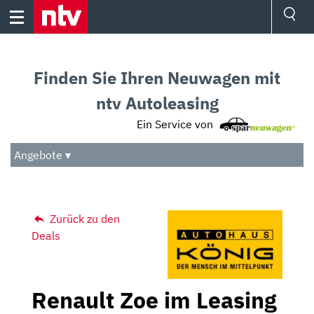
Skip
to
content
Ressorts
Sport
Finden Sie Ihren Neuwagen mit
Börse
Wetter
ntv Autoleasing
TV
Ein Service von
Video
Audio
Angebote ▾
Das Beste
Zurück zu den
Deals
Renault Zoe im Leasing