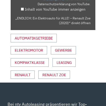
Datenschutzerklärung von YouTube
.
RENAULT
Inhalt von YouTube immer anzeigen
ZOE
(2020)“
„ENDLICH: Ein Elektroauto für ALLE! – Renault Zoe
VON
(2020)“ direkt öffnen
YOUTUBE
ANZEIGEN
AUTOMATIKGETRIEBE
ELEKTROMOTOR
GEWERBE
KOMPAKTKLASSE
LEASING
RENAULT
RENAULT ZOE
Bei ntv Autoleasing präsentieren wir Top-