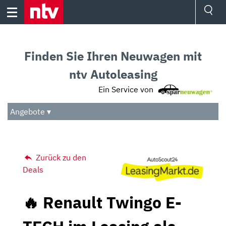
Skip
to
content
Ressorts
Sport
Finden Sie Ihren Neuwagen mit
Börse
Wetter
ntv Autoleasing
TV
Ein Service von
Video
Audio
Angebote ▾
Das Beste
Zurück zu den
Deals
🔥 Renault Twingo E-