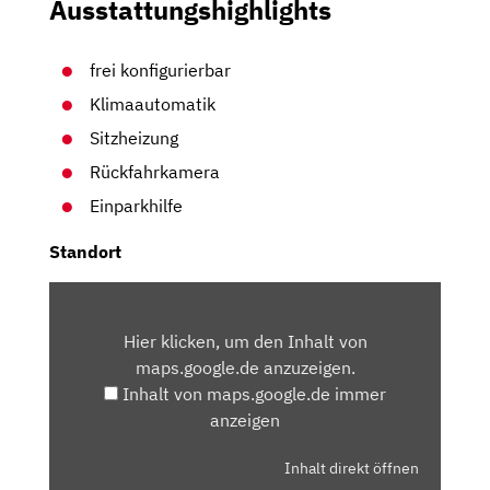
Ausstattungshighlights
frei konfigurierbar
Klimaautomatik
Sitzheizung
Rückfahrkamera
Einparkhilfe
Standort
INHALT
VON
Hier klicken, um den Inhalt von
MAPS.GOOGLE.DE
maps.google.de anzuzeigen.
ANZEIGEN
Inhalt von maps.google.de immer
anzeigen
Inhalt direkt öffnen