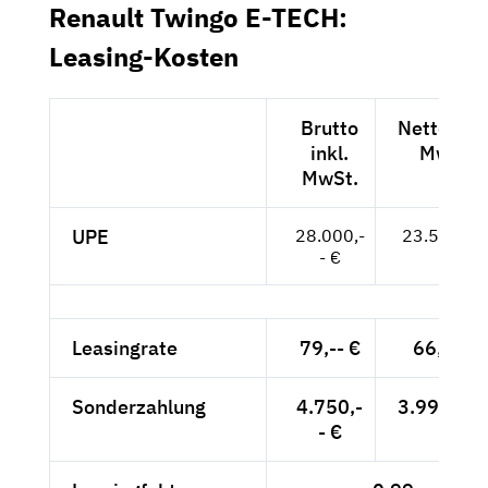
Renault Twingo E-TECH:
Leasing-Kosten
Brutto
Netto exkl
inkl.
MwSt.
MwSt.
UPE
28.000,-
23.529,-- 
- €
Leasingrate
79,-- €
66,39 €
Sonderzahlung
4.750,-
3.991,60 
- €