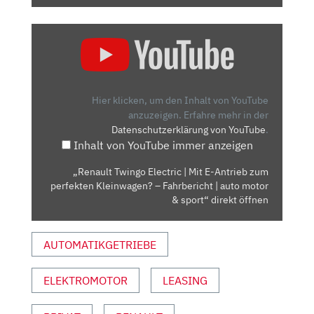
„RENAULT
TWINGO
ELECTRIC
|
MIT
Hier klicken, um den Inhalt von YouTube
E-
anzuzeigen.
Erfahre mehr in der
Datenschutzerklärung von YouTube
.
ANTRIEB
Inhalt von YouTube immer anzeigen
ZUM
PERFEKTEN
„Renault Twingo Electric | Mit E-Antrieb zum
KLEINWAGEN?
perfekten Kleinwagen? – Fahrbericht | auto motor
–
& sport“ direkt öffnen
FAHRBERICHT
|
AUTOMATIKGETRIEBE
AUTO
MOTOR
ELEKTROMOTOR
LEASING
&
SPORT“