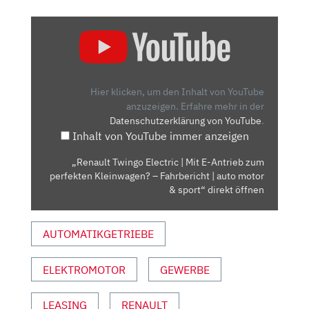
„RENAULT
TWINGO
ELECTRIC
|
MIT
Hier klicken, um den Inhalt von YouTube
E-
anzuzeigen.
Erfahre mehr in der
Datenschutzerklärung von YouTube
.
ANTRIEB
Inhalt von YouTube immer anzeigen
ZUM
PERFEKTEN
„Renault Twingo Electric | Mit E-Antrieb zum
KLEINWAGEN?
perfekten Kleinwagen? – Fahrbericht | auto motor
–
& sport“ direkt öffnen
FAHRBERICHT
|
AUTOMATIKGETRIEBE
AUTO
MOTOR
ELEKTROMOTOR
GEWERBE
&
SPORT“
VON
LEASING
RENAULT