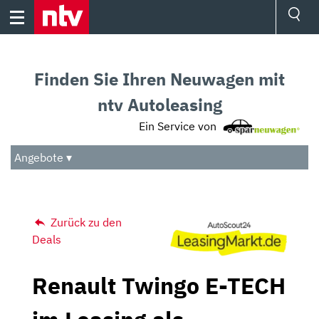
Skip
to
content
Ressorts
Sport
Finden Sie Ihren Neuwagen mit
Börse
Wetter
ntv Autoleasing
TV
Ein Service von
Video
Audio
Angebote ▾
Das Beste
Zurück zu den
Deals
Renault Twingo E-TECH