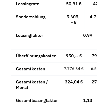
Leasingrate
50,91 €
42,78 
Sonderzahlung
5.605,-
4.710,08
- €
Leasingfaktor
0,99
Überführungskosten
950,-- €
798,32 
Gesamtkosten
7.776,84 €
6.535,16
Gesamtkosten /
324,04 €
272,30 
Monat
Gesamtleasingfaktor
1,13