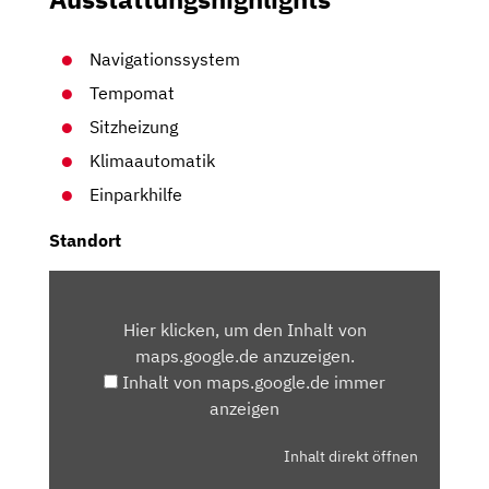
Navigationssystem
Tempomat
Sitzheizung
Klimaautomatik
Einparkhilfe
Standort
INHALT
VON
Hier klicken, um den Inhalt von
MAPS.GOOGLE.DE
maps.google.de anzuzeigen.
ANZEIGEN
Inhalt von maps.google.de immer
anzeigen
Inhalt direkt öffnen